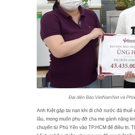
Đại diện Báo VietNamNet và Phòn
Anh Kiệt gặp tai nạn khi đi chở nước đá thuê 
lâu, mong muốn phụ đỡ cha mẹ gánh nặng kinh
chuyển từ Phú Yên vào TP.HCM để điều trị. Th