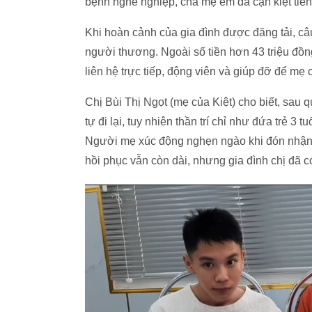
bệnh nghề nghiệp, cha mẹ em đã cạn kiệt tiền 
Khi hoàn cảnh của gia đình được đăng tải, câ
người thương. Ngoài số tiền hơn 43 triệu đồ
liên hệ trực tiếp, động viên và giúp đỡ để mẹ 
Chị Bùi Thị Ngọt (mẹ của Kiệt) cho biết, sau q
tự đi lại, tuy nhiên thần trí chỉ như đứa trẻ 3
Người mẹ xúc động nghẹn ngào khi đón nhận 
hồi phục vẫn còn dài, nhưng gia đình chị đã có