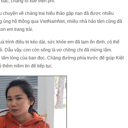
bạc, chẳng lo xuể viện phí.
u chuyện về chàng trai hiếu thảo gặp nạn đã được nhiều
ng ủng hộ thông qua VietNamNet, nhiều nhà hảo tâm cũng đã
con em trang trải.
uá trình điều trị kéo dài, sức khỏe em đã tạm ổn định, có thể
 tuổi. Dẫu vậy, con còn sống là vợ chồng chị đã mừng lắm.
tấm lòng của bạn đọc. Chặng đường phía trước để giúp Kiệt
 thêm niềm tin để tiếp tục.