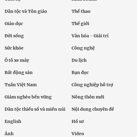
Dân tộc và Tôn giáo
Thể thao
Giáo dục
Thế giới
Đời sống
Văn hóa - Giải trí
Sức khỏe
Công nghệ
Ô tô xe máy
Du lịch
Bất động sản
Bạn đọc
Tuần Việt Nam
Công nghiệp hỗ trợ
Giảm nghèo bền vững
Nông thôn mới
Dân tộc thiểu số và miền núi
Nội dung chuyên đề
English
Hồ sơ
Ảnh
Video