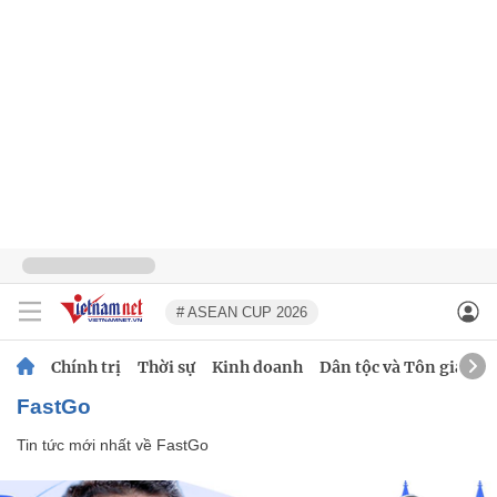
# ASEAN CUP 2026
Chính trị
Thời sự
Kinh doanh
Dân tộc và Tôn giáo
FastGo
Tin tức mới nhất về
FastGo