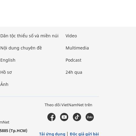
Dân tộc thiểu số và miền núi
Video
Nội dung chuyên đề
Multimedia
English
Podcast
Hồ sơ
24h qua
Ảnh
Theo dõi VietNamNet trên
amNet
5885 (Tp.HCM)
Tải ứng dụng
Độc giả gửi bài