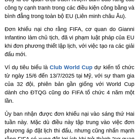
công ty cạnh tranh trong các điều kiện công bằng và
bình đẳng trong toàn bộ EU (Liên minh châu Âu).
Đơn khiếu nại cho rằng FIFA, cơ quan do Gianni
Infantino làm chủ tịch, đã vi phạm luật pháp của EU
khi đơn phương thiết lập lịch, với việc tạo ra các giải
đấu mới.
Ví dụ tiêu biểu là
Club World Cup
dự kiến tổ chức
từ ngày 15/6 đến 13/7/2025 tại Mỹ, với sự tham gia
của 32 đội, phiên bản gần giống với World Cup
dành cho ĐTQG cũng do FIFA tổ chức 4 năm một
lần.
Ủy ban nhận được đơn khiếu nại vào sáng thứ Hai
tuần này. Mặc dù điều này tập trung vào việc đơn
phương áp đặt lịch thi đấu, nhưng cũng nhấn mạnh
rằng FIFA có xung đột lợi ích khi trở thành
"cơ quan