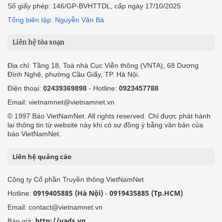
Số giấy phép: 146/GP-BVHTTDL, cấp ngày 17/10/2025
Tổng biên tập: Nguyễn Văn Bá
Liên hệ tòa soạn
Địa chỉ: Tầng 18, Toà nhà Cục Viễn thông (VNTA), 68 Dương
Đình Nghệ, phường Cầu Giấy, TP. Hà Nội.
Điện thoại:
02439369898
- Hotline:
0923457788
Email: vietnamnet@vietnamnet.vn
© 1997 Báo VietNamNet. All rights reserved. Chỉ được phát hành
lại thông tin từ website này khi có sự đồng ý bằng văn bản của
báo VietNamNet.
Liên hệ quảng cáo
Công ty Cổ phần Truyền thông VietNamNet
0919405885 (Hà Nội)
0919435885 (Tp.HCM)
Hotline:
-
Email: contact@vietnamnet.vn
http://vads.vn
Báo giá: