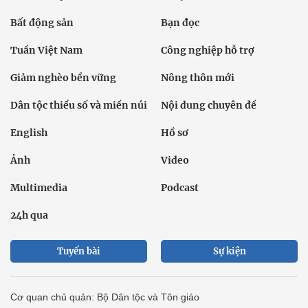
Bất động sản
Bạn đọc
Tuần Việt Nam
Công nghiệp hỗ trợ
Giảm nghèo bền vững
Nông thôn mới
Dân tộc thiểu số và miền núi
Nội dung chuyên đề
English
Hồ sơ
Ảnh
Video
Multimedia
Podcast
24h qua
Tuyến bài
Sự kiện
Cơ quan chủ quản: Bộ Dân tộc và Tôn giáo