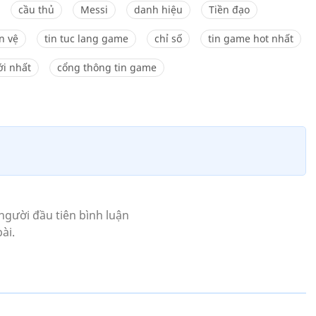
cầu thủ
Messi
danh hiệu
Tiền đạo
ền vệ
tin tuc lang game
chỉ số
tin game hot nhất
i nhất
cổng thông tin game