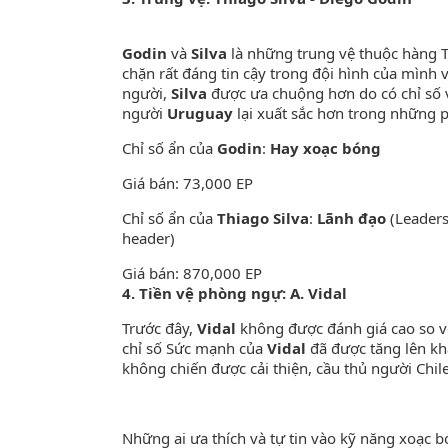
Godin
và
Silva
là những trung vệ thuộc hàng 
chặn rất đáng tin cậy trong đội hình của mình
người,
Silva
được ưa chuộng hơn do có chỉ số 
người
Uruguay
lại xuất sắc hơn trong những 
Chỉ số ẩn của
Godin
:
Hay xoạc bóng
Giá bán: 73,000 EP
Chỉ số ẩn của
Thiago Silva
:
Lãnh đạo
(Leaders
header)
Giá bán: 870,000 EP
4. Tiền vệ phòng ngự: A. Vidal
Trước đây,
Vidal
không được đánh giá cao so v
chỉ số Sức mạnh của
Vidal
đã được tăng lên k
không chiến được cải thiện, cầu thủ người Chile
Những ai ưa thích và tự tin vào kỹ năng xoạc b