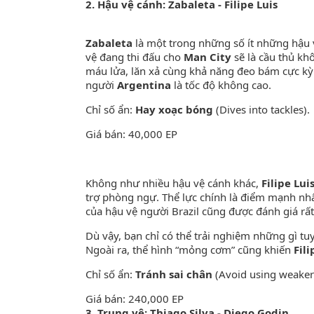
2. Hậu vệ cánh: Zabaleta - Filipe Luis
Zabaleta
là một trong những số ít những hậu 
vệ đang thi đấu cho
Man City
sẽ là cầu thủ kh
máu lửa, lăn xả cùng khả năng đeo bám cực kỳ
người
Argentina
là tốc độ không cao.
Chỉ số ẩn:
Hay xoạc bóng
(Dives into tackles).
Giá bán: 40,000 EP
Không như nhiều hậu vệ cánh khác,
Filipe Lui
trợ phòng ngự. Thể lực chính là điểm mạnh nh
của hậu vệ người Brazil cũng được đánh giá rất
Dù vậy, bạn chỉ có thể trải nghiệm những gì tu
Ngoài ra, thể hình “mỏng cơm” cũng khiến
Fili
Chỉ số ẩn:
Tránh sai chân
(Avoid using weaker
Giá bán: 240,000 EP
3. Trung vệ: Thiago Silva - Diego Godin