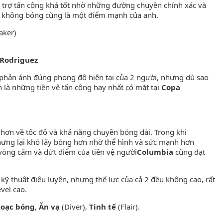
 trợ tấn công khá tốt nhờ những đường chuyền chính xác và
 không bóng cũng là một điểm mạnh của anh.
aker)
s Rodriguez
a phản ánh đúng phong độ hiện tại của 2 người, nhưng dù sao
ẫn là những tiền vệ tấn công hay nhất có mặt tại
Copa
 hơn về tốc độ và khả năng chuyền bóng dài. Trong khi
nhưng lại khó lấy bóng hơn nhờ thể hình và sức mạnh hơn
vòng cấm và dứt điểm của tiền vệ người
Columbia
cũng đạt
 kỹ thuật điêu luyện, nhưng thể lực của cả 2 đều không cao, rất
vel cao.
xoạc bóng
,
Ăn vạ
(Diver),
Tinh tế
(Flair).