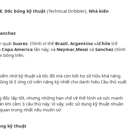
ế
,
Dốc bóng kỹ thuật
(Technical Dribbler),
Nhà kiến
 Sanchez
nh quái
Suarez
. Chính vì thế
Brazil
,
Argentina
và
Chile
trở
h
Copa America
lần này, và
Neymar
,
Messi
và
Sanchez
chính
i bóng trên.
hiểm nhờ kỹ thuật và tốc độ mà còn bởi họ sở hữu khả năng
cũng là 3 ứng cử viên nặng ký nhất cho danh hiệu Cầu thủ xuất
g độc lập tốt, nhưng những hạn chế về thể hình và sức mạnh
ăn khi cầm 3 cầu thủ này. Vì vậy, việc sử dụng kỹ thuật nhuần
u quan trọng nhất nếu muốn sử
ng kỹ thuật