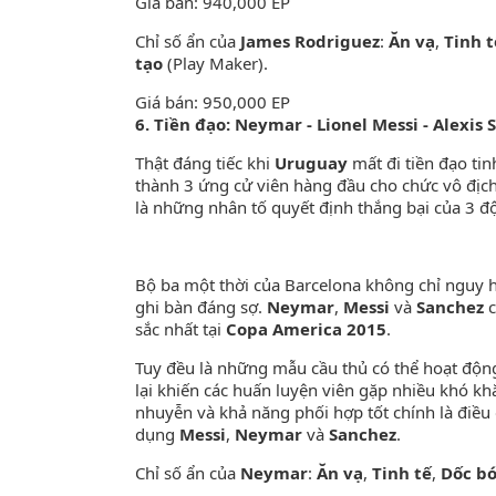
Giá bán: 940,000 EP
Chỉ số ẩn của
James Rodriguez
:
Ăn vạ
,
Tinh t
tạo
(Play Maker).
Giá bán: 950,000 EP
6. Tiền đạo: Neymar - Lionel Messi - Alexis
Thật đáng tiếc khi
Uruguay
mất đi tiền đạo ti
thành 3 ứng cử viên hàng đầu cho chức vô địc
là những nhân tố quyết định thắng bại của 3 độ
Bộ ba một thời của Barcelona không chỉ nguy 
ghi bàn đáng sợ.
Neymar
,
Messi
và
Sanchez
sắc nhất tại
Copa America 2015
.
Tuy đều là những mẫu cầu thủ có thể hoạt độn
lại khiến các huấn luyện viên gặp nhiều khó kh
nhuyễn và khả năng phối hợp tốt chính là điề
dụng
Messi
,
Neymar
và
Sanchez
.
Chỉ số ẩn của
Neymar
:
Ăn vạ
,
Tinh tế
,
Dốc bó