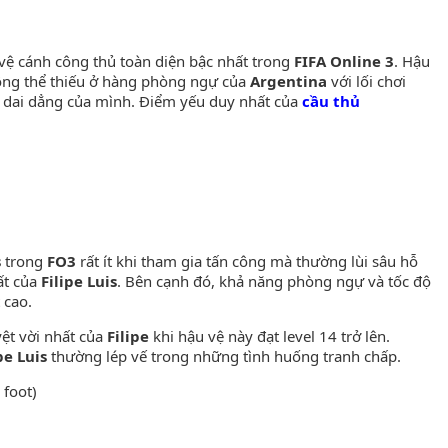
vệ cánh công thủ toàn diện bậc nhất trong
FIFA Online 3
. Hậu
ông thể thiếu ở hàng phòng ngự của
Argentina
với lối chơi
 dai dẳng của mình. Điểm yếu duy nhất của
cầu thủ
s
trong
FO3
rất ít khi tham gia tấn công mà thường lùi sâu hỗ
ất của
Filipe Luis
. Bên cạnh đó, khả năng phòng ngự và tốc độ
 cao.
yệt vời nhất của
Filipe
khi hậu vệ này đạt level 14 trở lên.
pe Luis
thường lép vế trong những tình huống tranh chấp.
 foot)