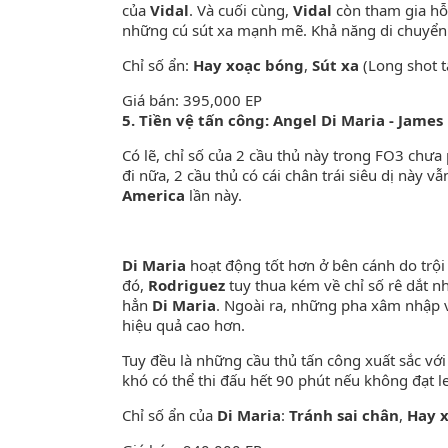
của
Vidal
. Và cuối cùng,
Vidal
còn tham gia hỗ
những cú sút xa mạnh mẽ. Khả năng di chuyển
Chỉ số ẩn:
Hay xoạc bóng
,
Sút xa
(Long shot t
Giá bán: 395,000 EP
5. Tiền vệ tấn công: Angel Di Maria - Jame
Có lẽ, chỉ số của 2 cầu thủ này trong FO3 chư
đi nữa, 2 cầu thủ có cái chân trái siêu dị này v
America
lần này.
Di Maria
hoạt động tốt hơn ở bên cánh do trội
đó,
Rodriguez
tuy thua kém về chỉ số rê dắt 
hẳn
Di Maria
. Ngoài ra, những pha xâm nhập 
hiệu quả cao hơn.
Tuy đều là những cầu thủ tấn công xuất sắc với
khó có thể thi đấu hết 90 phút nếu không đạt le
Chỉ số ẩn của
Di Maria
:
Tránh sai chân
,
Hay 