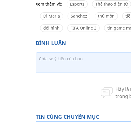
Xem thêm về:
Esports
Thể thao điện tử
Di Maria
Sanchez
thủ môn
ti
đội hình
FIFA Online 3
tin game mớ
TIN CÙNG CHUYÊN MỤC