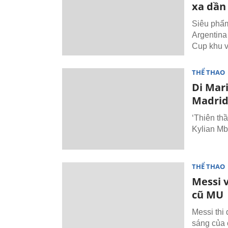
xa dần
Siêu phẩm
Argentina
Cup khu 
THỂ THAO
Di Mar
Madri
‘Thiên th
Kylian Mb
THỂ THAO
Messi 
cũ MU
Messi thi
sáng của 