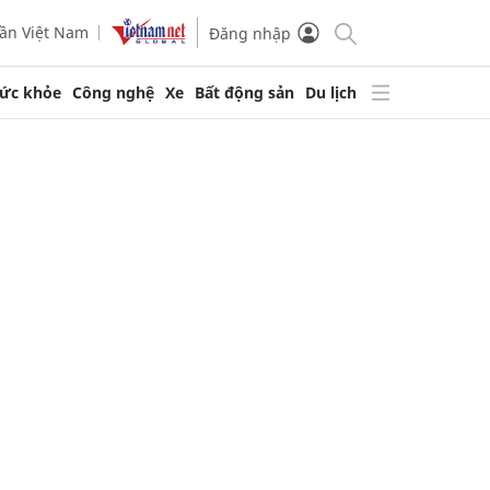
ần Việt Nam
Đăng nhập
ức khỏe
Công nghệ
Xe
Bất động sản
Du lịch