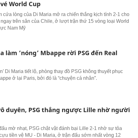
 vé World Cup
 cứa lòng của Di Maria mở ra chiến thắng kịch tính 2-1 cho
 ngay trên sân của Chile, ở lượt trận thứ 15 vòng loại World
vực Nam Mỹ
ia làm ‘nóng’ Mbappe rời PSG đến Real
d
ần’ Di Maria tiết lộ, phòng thay đồ PSG không thuyết phục
appe ở lại Paris, bởi đó là “chuyện cá nhân”.
vô duyên, PSG thắng ngược Lille nhờ người
 đấu mờ nhạt, PSG chật vật đánh bại Lille 2-1 nhờ sự tỏa
cựu tiền vệ MU - Di Maria, ở trận đấu sớm nhất vòng 12