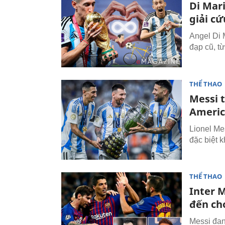
Di Mari
giải c
Angel Di 
đạp cũ, t
THỂ THAO
Messi t
Americ
Lionel Me
đặc biệt 
THỂ THAO
Inter M
đến ch
Messi đan