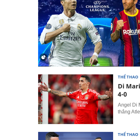
THỂ THAO
Di Mari
4-0
Angel Di 
thắng Atl
THỂ THAO