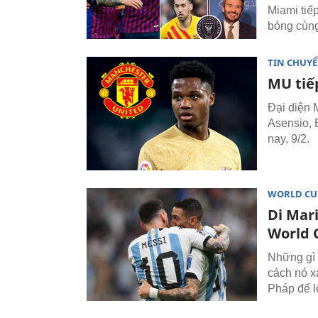
Miami tiế
bóng cùng
TIN CHUY
MU tiếp
Đại diện 
Asensio, 
nay, 9/2.
WORLD CU
Di Mari
World 
Những gì ‘
cách nó x
Pháp để l