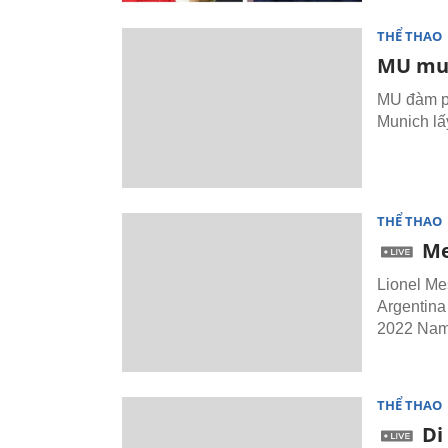
THỂ THAO
MU mua
MU đàm ph
Munich lấ
THỂ THAO
Me
Lionel Me
Argentina
2022 Nam
THỂ THAO
Di