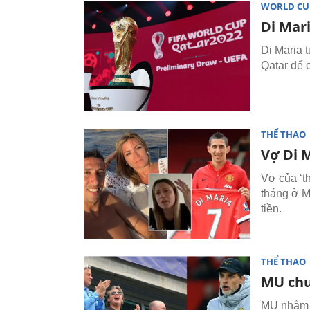
WORLD CU
Di Mar
Di Maria t
Qatar để 
THỂ THAO
Vợ Di 
Vợ của ‘t
tháng ở M
tiền.
THỂ THAO
MU chu
MU nhắm s