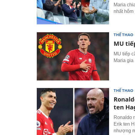
Maria chi
nhất hôm 
THỂ THAO
MU tiế
MU tiếp c
Maria gia
THỂ THAO
Ronaldo
ten Ha
Ronaldo r
Erik ten 
nhượng mớ