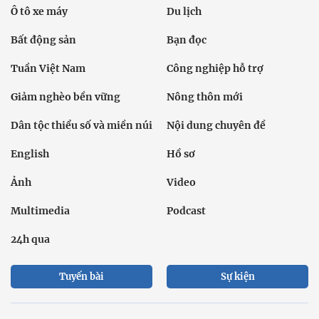
Ô tô xe máy
Du lịch
Bất động sản
Bạn đọc
Tuần Việt Nam
Công nghiệp hỗ trợ
Giảm nghèo bền vững
Nông thôn mới
Dân tộc thiểu số và miền núi
Nội dung chuyên đề
English
Hồ sơ
Ảnh
Video
Multimedia
Podcast
24h qua
Tuyến bài
Sự kiện