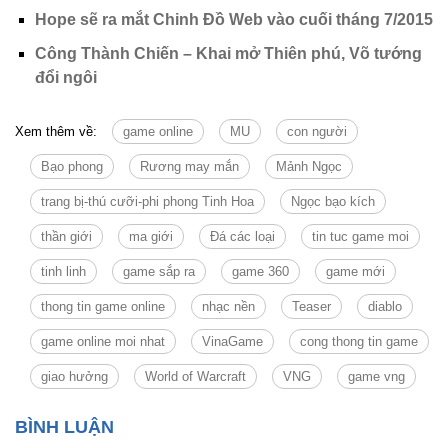
Hope sẽ ra mắt Chinh Đồ Web vào cuối tháng 7/2015
Công Thành Chiến – Khai mở Thiên phú, Võ tướng
đổi ngôi
Xem thêm về:
game online
MU
con người
Bạo phong
Rương may mắn
Mảnh Ngọc
trang bị-thú cưỡi-phi phong Tinh Hoa
Ngọc bạo kích
thần giới
ma giới
Đá các loại
tin tuc game moi
tinh linh
game sắp ra
game 360
game mới
thong tin game online
nhạc nền
Teaser
diablo
game online moi nhat
VinaGame
cong thong tin game
giao hưởng
World of Warcraft
VNG
game vng