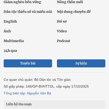
Giảm nghèo bền vững
Nông thôn mới
Dân tộc thiểu số và miền núi
Nội dung chuyên đề
English
Hồ sơ
Ảnh
Video
Multimedia
Podcast
24h qua
Tuyến bài
Sự kiện
Cơ quan chủ quản: Bộ Dân tộc và Tôn giáo
Số giấy phép: 146/GP-BVHTTDL, cấp ngày 17/10/2025
Tổng biên tập: Nguyễn Văn Bá
Liên hệ tòa soạn