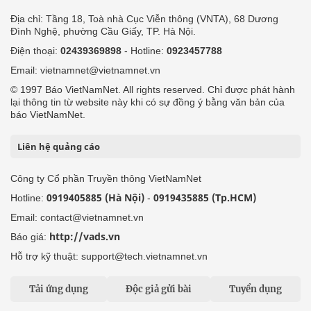
Địa chỉ: Tầng 18, Toà nhà Cục Viễn thông (VNTA), 68 Dương
Đình Nghệ, phường Cầu Giấy, TP. Hà Nội.
Điện thoại:
02439369898
- Hotline:
0923457788
Email: vietnamnet@vietnamnet.vn
© 1997 Báo VietNamNet. All rights reserved. Chỉ được phát hành
lại thông tin từ website này khi có sự đồng ý bằng văn bản của
báo VietNamNet.
Liên hệ quảng cáo
Công ty Cổ phần Truyền thông VietNamNet
0919405885 (Hà Nội)
0919435885 (Tp.HCM)
Hotline:
-
Email: contact@vietnamnet.vn
http://vads.vn
Báo giá:
Hỗ trợ kỹ thuật: support@tech.vietnamnet.vn
Tải ứng dụng
Độc giả gửi bài
Tuyển dụng