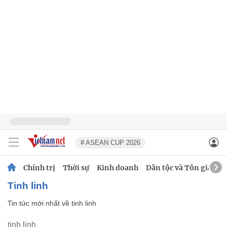
# ASEAN CUP 2026
Chính trị
Thời sự
Kinh doanh
Dân tộc và Tôn giáo
tinh linh
Tin tức mới nhất về
tinh linh
tinh linh