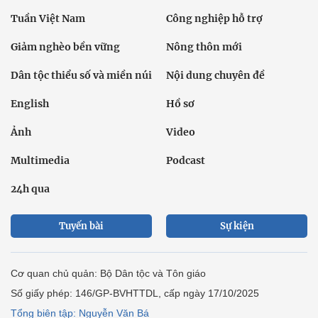
Tuần Việt Nam
Công nghiệp hỗ trợ
Giảm nghèo bền vững
Nông thôn mới
Dân tộc thiểu số và miền núi
Nội dung chuyên đề
English
Hồ sơ
Ảnh
Video
Multimedia
Podcast
24h qua
Tuyến bài
Sự kiện
Cơ quan chủ quản: Bộ Dân tộc và Tôn giáo
Số giấy phép: 146/GP-BVHTTDL, cấp ngày 17/10/2025
Tổng biên tập: Nguyễn Văn Bá