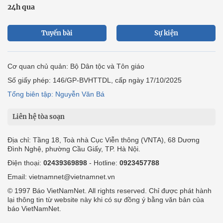
24h qua
Tuyến bài
Sự kiện
Cơ quan chủ quản: Bộ Dân tộc và Tôn giáo
Số giấy phép: 146/GP-BVHTTDL, cấp ngày 17/10/2025
Tổng biên tập: Nguyễn Văn Bá
Liên hệ tòa soạn
Địa chỉ: Tầng 18, Toà nhà Cục Viễn thông (VNTA), 68 Dương
Đình Nghệ, phường Cầu Giấy, TP. Hà Nội.
Điện thoại:
02439369898
- Hotline:
0923457788
Email: vietnamnet@vietnamnet.vn
© 1997 Báo VietNamNet. All rights reserved. Chỉ được phát hành
lại thông tin từ website này khi có sự đồng ý bằng văn bản của
báo VietNamNet.