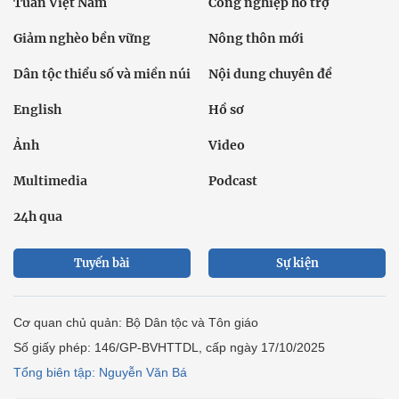
Tuần Việt Nam
Công nghiệp hỗ trợ
Giảm nghèo bền vững
Nông thôn mới
Dân tộc thiểu số và miền núi
Nội dung chuyên đề
English
Hồ sơ
Ảnh
Video
Multimedia
Podcast
24h qua
Tuyến bài
Sự kiện
Cơ quan chủ quản: Bộ Dân tộc và Tôn giáo
Số giấy phép: 146/GP-BVHTTDL, cấp ngày 17/10/2025
Tổng biên tập: Nguyễn Văn Bá