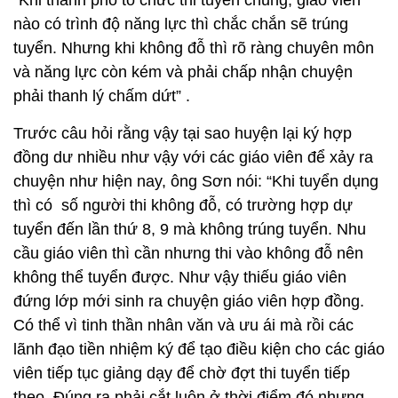
“Khi thành phố tổ chức thi tuyển chung, giáo viên
nào có trình độ năng lực thì chắc chắn sẽ trúng
tuyển. Nhưng khi không đỗ thì rõ ràng chuyên môn
và năng lực còn kém và phải chấp nhận chuyện
phải thanh lý chấm dứt” .
Trước câu hỏi rằng vậy tại sao huyện lại ký hợp
đồng dư nhiều như vậy với các giáo viên để xảy ra
chuyện như hiện nay, ông Sơn nói: “Khi tuyển dụng
thì có số người thi không đỗ, có trường hợp dự
tuyển đến lần thứ 8, 9 mà không trúng tuyển. Nhu
cầu giáo viên thì cần nhưng thi vào không đỗ nên
không thể tuyển được. Như vậy thiếu giáo viên
đứng lớp mới sinh ra chuyện giáo viên hợp đồng.
Có thể vì tinh thần nhân văn và ưu ái mà rồi các
lãnh đạo tiền nhiệm ký để tạo điều kiện cho các giáo
viên tiếp tục giảng dạy để chờ đợt thi tuyển tiếp
theo. Đúng ra phải cắt luôn ở thời điểm đó nhưng