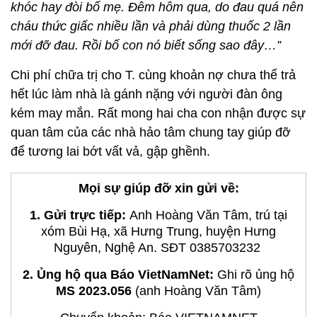
khóc hay đòi bố mẹ. Đêm hôm qua, do đau quá nên
cháu thức giấc nhiều lần và phải dùng thuốc 2 lần
mới đỡ đau. Rồi bố con nó biết sống sao đây…”
Chi phí chữa trị cho T. cùng khoản nợ chưa thể trả
hết lúc làm nhà là gánh nặng với người đàn ông
kém may mắn. Rất mong hai cha con nhận được sự
quan tâm của các nhà hảo tâm chung tay giúp đỡ
để tương lai bớt vất vả, gập ghềnh.
Mọi sự giúp đỡ xin gửi về:
1. Gửi trực tiếp:
Anh Hoàng Văn Tâm, trú tại
xóm Bùi Hạ, xã Hưng Trung, huyện Hưng
Nguyên, Nghệ An. SĐT 0385703232
2. Ủng hộ qua Báo VietNamNet:
Ghi rõ ủng hộ
MS 2023.056
(anh Hoàng Văn Tâm)