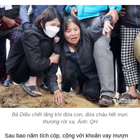
Bà Diệu chết lặng khi đứa con, đứa cháu hết mực
thương rời xa. Ảnh: QH
Sau bao năm tích cóp, cộng với khoản vay mượn