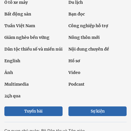
Ô tô xe máy
Du lịch
Bất động sản
Bạn đọc
Tuần Việt Nam
Công nghiệp hỗ trợ
Giảm nghèo bền vững
Nông thôn mới
Dân tộc thiểu số và miền núi
Nội dung chuyên đề
English
Hồ sơ
Ảnh
Video
Multimedia
Podcast
24h qua
Tuyến bài
Sự kiện
Cơ quan chủ quản: Bộ Dân tộc và Tôn giáo