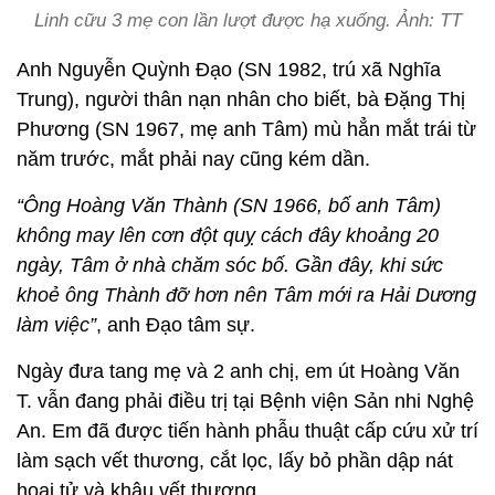
Linh cữu 3 mẹ con lần lượt được hạ xuống. Ảnh: TT
Anh Nguyễn Quỳnh Đạo (SN 1982, trú xã Nghĩa
Trung), người thân nạn nhân cho biết, bà Đặng Thị
Phương (SN 1967, mẹ anh Tâm) mù hẳn mắt trái từ
năm trước, mắt phải nay cũng kém dần.
“Ông Hoàng Văn Thành (SN 1966, bố anh Tâm)
không may lên cơn đột quỵ cách đây khoảng 20
ngày, Tâm ở nhà chăm sóc bố. Gần đây, khi sức
khoẻ ông Thành đỡ hơn nên Tâm mới ra Hải Dương
làm việc”
, anh Đạo tâm sự.
Ngày đưa tang mẹ và 2 anh chị, em út Hoàng Văn
T. vẫn đang phải điều trị tại Bệnh viện Sản nhi Nghệ
An. Em đã được tiến hành phẫu thuật cấp cứu xử trí
làm sạch vết thương, cắt lọc, lấy bỏ phần dập nát
hoại tử và khâu vết thương.