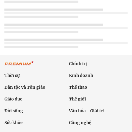
Chính trị
Thời sự
Kinh doanh
Dân tộc và Tôn giáo
Thể thao
Giáo dục
Thế giới
Đời sống
Văn hóa - Giải trí
Sức khỏe
Công nghệ