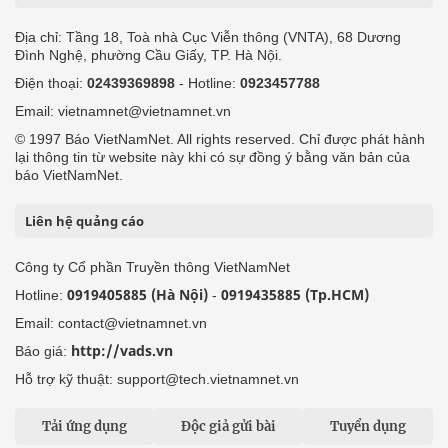
Địa chỉ: Tầng 18, Toà nhà Cục Viễn thông (VNTA), 68 Dương
Đình Nghệ, phường Cầu Giấy, TP. Hà Nội.
Điện thoại:
02439369898
- Hotline:
0923457788
Email: vietnamnet@vietnamnet.vn
© 1997 Báo VietNamNet. All rights reserved. Chỉ được phát hành
lại thông tin từ website này khi có sự đồng ý bằng văn bản của
báo VietNamNet.
Liên hệ quảng cáo
Công ty Cổ phần Truyền thông VietNamNet
0919405885 (Hà Nội)
0919435885 (Tp.HCM)
Hotline:
-
Email: contact@vietnamnet.vn
http://vads.vn
Báo giá:
Hỗ trợ kỹ thuật: support@tech.vietnamnet.vn
Tải ứng dụng
Độc giả gửi bài
Tuyển dụng