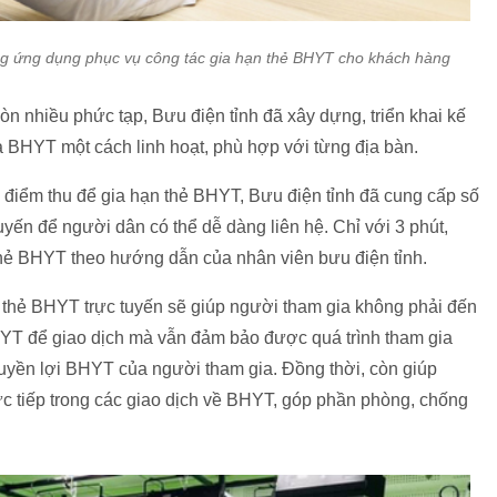
ng ứng dụng phục vụ công tác gia hạn thẻ BHYT cho khách hàng
còn nhiều phức tạp, Bưu điện tỉnh đã xây dựng, triển khai kế
a BHYT một cách linh hoạt, phù hợp với từng địa bàn.
điểm thu để gia hạn thẻ BHYT, Bưu điện tỉnh đã cung cấp số
tuyến để người dân có thể dễ dàng liên hệ. Chỉ với 3 phút,
thẻ BHYT theo hướng dẫn của nhân viên bưu điện tỉnh.
hạn thẻ BHYT trực tuyến sẽ giúp người tham gia không phải đến
T để giao dịch mà vẫn đảm bảo được quá trình tham gia
yền lợi BHYT của người tham gia. Đồng thời, còn giúp
rực tiếp trong các giao dịch về BHYT, góp phần phòng, chống