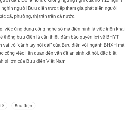
 người dân. Đó là nỗ lực không ngừng nghỉ của hơn 12 nghìn
0 nghìn người Bưu điện trực tiếp tham gia phát triển người
c xã, phường, thị trấn trên cả nước.
, việc ứng dụng công nghệ số mà điển hình là việc triển khai
hệ thống bưu điện là cần thiết, đảm bảo quyền lợi về BHYT
h vai trò “cánh tay nối dài” của Bưu điện với ngành BHXH mà
ác công việc liên quan đến vấn đề an sinh xã hội, đặc biệt
h trị lớn của Bưu điện Việt Nam.
tế
Bưu điện