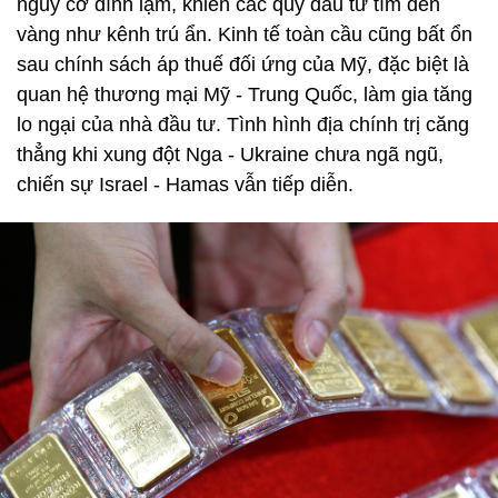
nguy cơ đình lạm, khiến các quỹ đầu tư tìm đến
vàng như kênh trú ẩn. Kinh tế toàn cầu cũng bất ổn
sau chính sách áp thuế đối ứng của Mỹ, đặc biệt là
quan hệ thương mại Mỹ - Trung Quốc, làm gia tăng
lo ngại của nhà đầu tư. Tình hình địa chính trị căng
thẳng khi xung đột Nga - Ukraine chưa ngã ngũ,
chiến sự Israel - Hamas vẫn tiếp diễn.