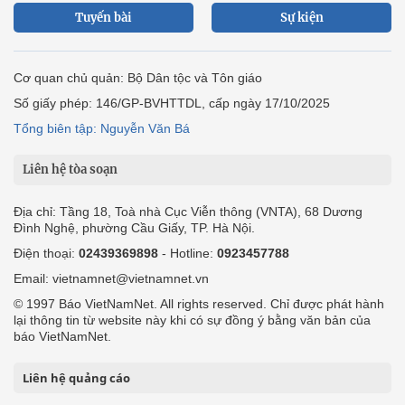
Tuyến bài
Sự kiện
Cơ quan chủ quản: Bộ Dân tộc và Tôn giáo
Số giấy phép: 146/GP-BVHTTDL, cấp ngày 17/10/2025
Tổng biên tập: Nguyễn Văn Bá
Liên hệ tòa soạn
Địa chỉ: Tầng 18, Toà nhà Cục Viễn thông (VNTA), 68 Dương
Đình Nghệ, phường Cầu Giấy, TP. Hà Nội.
Điện thoại:
02439369898
- Hotline:
0923457788
Email: vietnamnet@vietnamnet.vn
© 1997 Báo VietNamNet. All rights reserved. Chỉ được phát hành
lại thông tin từ website này khi có sự đồng ý bằng văn bản của
báo VietNamNet.
Liên hệ quảng cáo