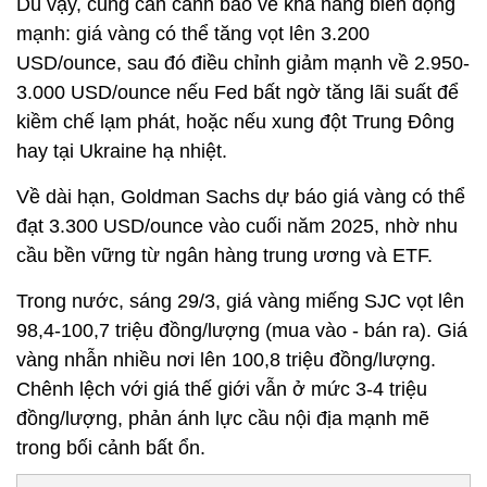
Dù vậy, cũng cần cảnh báo về khả năng biến động
mạnh: giá vàng có thể tăng vọt lên 3.200
USD/ounce, sau đó điều chỉnh giảm mạnh về 2.950-
3.000 USD/ounce nếu Fed bất ngờ tăng lãi suất để
kiềm chế lạm phát, hoặc nếu xung đột Trung Đông
hay tại Ukraine hạ nhiệt.
Về dài hạn, Goldman Sachs dự báo giá vàng có thể
đạt 3.300 USD/ounce vào cuối năm 2025, nhờ nhu
cầu bền vững từ ngân hàng trung ương và ETF.
Trong nước, sáng 29/3, giá vàng miếng SJC vọt lên
98,4-100,7 triệu đồng/lượng (mua vào - bán ra). Giá
vàng nhẫn nhiều nơi lên 100,8 triệu đồng/lượng.
Chênh lệch với giá thế giới vẫn ở mức 3-4 triệu
đồng/lượng, phản ánh lực cầu nội địa mạnh mẽ
trong bối cảnh bất ổn.