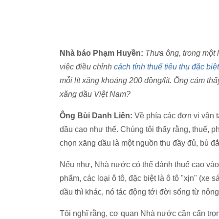
Nhà báo Phạm Huyền:
Thưa ông, trong một l
việc điều chỉnh
cách tính thuế tiêu thụ đặc biệt
mỗi lít xăng khoảng 200 đồng/lít. Ông cảm thấ
xăng dầu Việt Nam?
Ông Bùi Danh Liên:
Về phía các đơn vị vận tải
dầu cao như thế. Chúng tôi thấy rằng, thuế, 
chọn xăng dầu là một nguồn thu đầy đủ, bù đắ
Nếu như, Nhà nước có thể đánh thuế cao vào
phẩm, các loại ô tô, đặc biệt là ô tô "xịn" (x
dầu thì khác, nó tác động tới đời sống từ nông
Tôi nghĩ rằng, cơ quan Nhà nước cần cẩn trọn