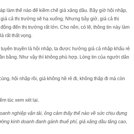
áp làm thế nào để kiềm chế giá xăng dầu. Bây giờ hội nhập,
iá cả thị trường sẽ hạ xuống. Nhưng bây giờ, giá cả thị
c động đến thị trường rất lớn. Cho nên, có lẽ, thông tin này làm
à rất thất vọng.
 tuyên truyền là hội nhập, ta được hưởng giá cả nhập khẩu rẻ
 cân bằng. Như vậy thì không phù hợp. Lòng tin của người dân
ng, hội nhập rồi, giá không hề rẻ đi, không thấp đi mà còn
êm túc xem xét lại.
oanh nghiệp vận tải, ông cảm thấy thế nào về sức chịu đựng
ường kinh doanh đanh gánh thuế phí, giá xăng dầu tăng cao,