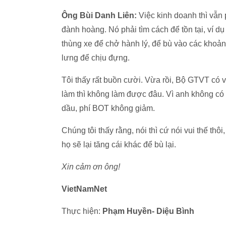
Ông Bùi Danh Liên:
Việc kinh doanh thì vẫn 
đành hoàng. Nó phải tìm cách để tồn tại, ví d
thùng xe để chở hành lý, để bù vào các khoản 
lưng để chịu đựng.
Tôi thấy rất buồn cười. Vừa rồi, Bộ GTVT có v
làm thì không làm được đâu. Vì anh không có 
dầu, phí BOT không giảm.
Chúng tôi thấy rằng, nói thì cứ nói vui thế th
họ sẽ lại tăng cái khác để bù lại.
Xin cảm ơn ông!
VietNamNet
Thực hiện:
Phạm Huyền- Diệu Bình