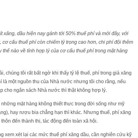
ít xăng, dầu hiện nay gánh tới 50% thuế phí và mới đây, với
, cơ cấu thuế phí còn chiếm tỷ trọng cao hơn, chi phí đội thêm
y thế nào về tính hợp lý của cơ cấu thuế phí trong mặt hàng
, chúng tôi rất bất ngờ khi thấy tỷ lệ thuế, phí trong giá xăng
phí là một nguồn thu của Nhà nước nhưng tôi cho rằng, nếu
p cho ngân sách Nhà nước thì thật không hợp lý.
 những mặt hàng không thiết thực trong đời sống như mỹ
e sáng), hay rượu bia chẳng hạn thì khác. Nhưng thuế, phí xăng
 thôn đến thành thị, tác động đến toàn xã hội.
g xem xét lại các mức thuế phí xăng dầu, cần nghiên cứu kỹ