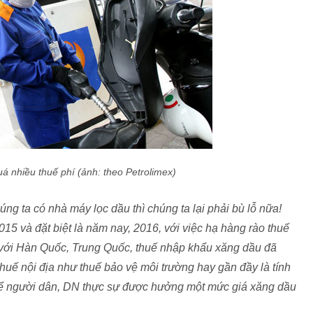
á nhiều thuế phí (ảnh: theo Petrolimex)
úng ta có nhà máy lọc dầu thì chúng ta lại phải bù lỗ nữa!
15 và đặt biệt là năm nay, 2016, với việc hạ hàng rào thuế
với Hàn Quốc, Trung Quốc, thuế nhập khẩu xăng dầu đã
 thuế nội địa như thuế bảo vệ môi trường hay gần đầy là tính
ì để người dân, DN thực sự được hưởng một mức giá xăng dầu