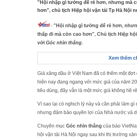
"Hội nhập gì tưởng để rẻ hơn, nhưng mà cu
hơn", chủ tịch Hiệp hội vận tải Tp Hà Nội 
-
"Hội nhập gì tưởng để rẻ hơn, nhưng
thấp đi mà còn cao hơn", Chủ tịch Hiệp hội
với
Góc nhìn thẳng.
Xem thêm c
Giá xăng dầu ở Việt Nam đã có thêm một đợt 
hiện nay đang ngang với mức giá của năm 20
tiêu dùng, đây vẫn là một mức giá không hề rẻ
Vì sao lại có nghịch lý này và cần phải làm g
nhưng đảm bảo quyền lợi của Nhà nước và 
Chuyên mục
Góc nhìn thẳng
của báo VietNam
hội vận tải Hà Nội ngay sau khi thị trường xă