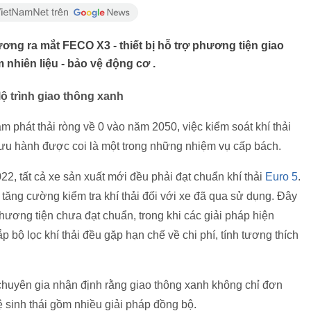
ng ra mắt FECO X3 - thiết bị hỗ trợ phương tiện giao
m nhiên liệu - bảo vệ động cơ .
lộ trình giao thông xanh
m phát thải ròng về 0 vào năm 2050, việc kiểm soát khí thải
lưu hành được coi là một trong những nhiệm vụ cấp bách.
, tất cả xe sản xuất mới đều phải đạt chuẩn khí thải
Euro 5
.
 tăng cường kiểm tra khí thải đối với xe đã qua sử dụng. Đây
hương tiện chưa đạt chuẩn, trong khi các giải pháp hiện
p bộ lọc khí thải đều gặp hạn chế về chi phí, tính tương thích
c chuyên gia nhận định rằng giao thông xanh không chỉ đơn
ệ sinh thái gồm nhiều giải pháp đồng bộ.