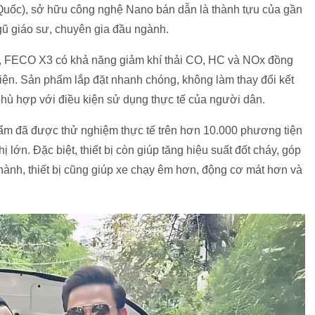
uốc), sở hữu công nghệ Nano bán dẫn là thành tựu của gần
gũ giáo sư, chuyên gia đầu ngành.
, FECO X3 có khả năng giảm khí thải CO, HC và NOx đồng
 tiện. Sản phẩm lắp đặt nhanh chóng, không làm thay đổi kết
hù hợp với điều kiện sử dụng thực tế của người dân.
m đã được thử nghiệm thực tế trên hơn 10.000 phương tiện
ị lớn. Đặc biệt, thiết bị còn giúp tăng hiệu suất đốt cháy, góp
n hành, thiết bị cũng giúp xe chạy êm hơn, động cơ mát hơn và