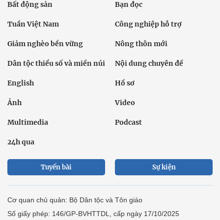
Bất động sản
Bạn đọc
Tuần Việt Nam
Công nghiệp hỗ trợ
Giảm nghèo bền vững
Nông thôn mới
Dân tộc thiểu số và miền núi
Nội dung chuyên đề
English
Hồ sơ
Ảnh
Video
Multimedia
Podcast
24h qua
Tuyến bài
Sự kiện
Cơ quan chủ quản: Bộ Dân tộc và Tôn giáo
Số giấy phép: 146/GP-BVHTTDL, cấp ngày 17/10/2025