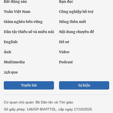
Bất động sản
Bạn đọc
Tuần Việt Nam
Công nghiệp hỗ trợ
Giảm nghèo bền vững
Nông thôn mới
Dân tộc thiểu số và miền núi
Nội dung chuyên đề
English
Hồ sơ
Ảnh
Video
Multimedia
Podcast
24h qua
Tuyến bài
Sự kiện
Cơ quan chủ quản: Bộ Dân tộc và Tôn giáo
Số giấy phép: 146/GP-BVHTTDL, cấp ngày 17/10/2025