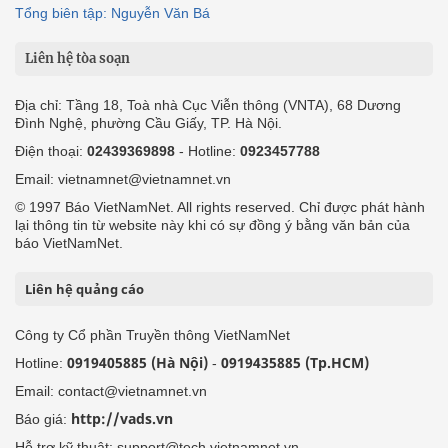
Tổng biên tập: Nguyễn Văn Bá
Liên hệ tòa soạn
Địa chỉ: Tầng 18, Toà nhà Cục Viễn thông (VNTA), 68 Dương
Đình Nghệ, phường Cầu Giấy, TP. Hà Nội.
Điện thoại:
02439369898
- Hotline:
0923457788
Email: vietnamnet@vietnamnet.vn
© 1997 Báo VietNamNet. All rights reserved. Chỉ được phát hành
lại thông tin từ website này khi có sự đồng ý bằng văn bản của
báo VietNamNet.
Liên hệ quảng cáo
Công ty Cổ phần Truyền thông VietNamNet
0919405885 (Hà Nội)
0919435885 (Tp.HCM)
Hotline:
-
Email: contact@vietnamnet.vn
http://vads.vn
Báo giá:
Hỗ trợ kỹ thuật: support@tech.vietnamnet.vn