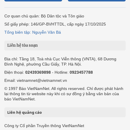
Cơ quan chủ quản: Bộ Dân tộc và Tôn giáo
Số giấy phép: 146/GP-BVHTTDL, cấp ngày 17/10/2025
Tổng biên tập: Nguyễn Văn Bá
Liên hệ tòa soạn
Địa chỉ: Tầng 18, Toà nhà Cục Viễn thông (VNTA), 68 Dương
Đình Nghệ, phường Cầu Giấy, TP. Hà Nội.
Điện thoại:
02439369898
- Hotline:
0923457788
Email: vietnamnet@vietnamnet.vn
© 1997 Báo VietNamNet. All rights reserved. Chỉ được phát hành
lại thông tin từ website này khi có sự đồng ý bằng văn bản của
báo VietNamNet.
Liên hệ quảng cáo
Công ty Cổ phần Truyền thông VietNamNet