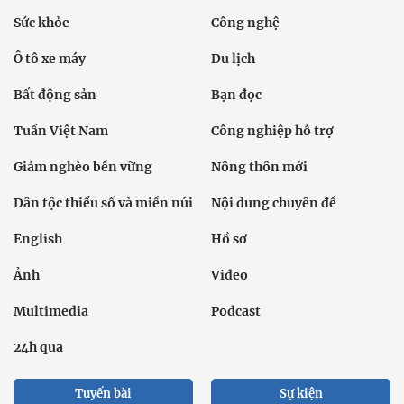
Sức khỏe
Công nghệ
Ô tô xe máy
Du lịch
Bất động sản
Bạn đọc
Tuần Việt Nam
Công nghiệp hỗ trợ
Giảm nghèo bền vững
Nông thôn mới
Dân tộc thiểu số và miền núi
Nội dung chuyên đề
English
Hồ sơ
Ảnh
Video
Multimedia
Podcast
24h qua
Tuyến bài
Sự kiện