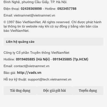
Đình Nghệ, phường Cầu Giấy, TP. Hà Nội.
Điện thoại:
02439369898
- Hotline:
0923457788
Email: vietnamnet@vietnamnet.vn
© 1997 Báo VietNamNet. All rights reserved. Chỉ được phát hành
lại thông tin từ website này khi có sự đồng ý bằng văn bản của
báo VietNamNet.
Liên hệ quảng cáo
Công ty Cổ phần Truyền thông VietNamNet
0919405885 (Hà Nội)
0919435885 (Tp.HCM)
Hotline:
-
Email: contact@vietnamnet.vn
http://vads.vn
Báo giá:
Hỗ trợ kỹ thuật: support@tech.vietnamnet.vn
Tải ứng dụng
Độc giả gửi bài
Tuyển dụng