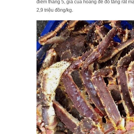
điểm tháng 5, giá cua hoàng đế đỏ tăng rất mạ
2,9 triệu đồng/kg.