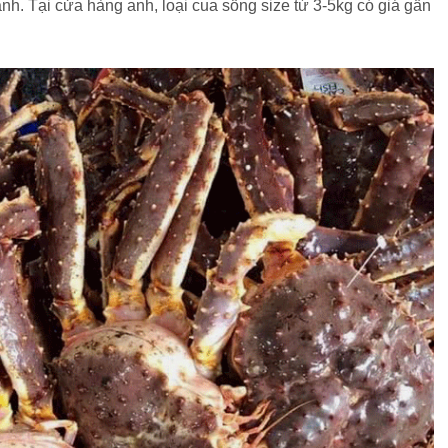
nh. Tại cửa hàng anh, loại cua sống size từ 3-5kg có giá gần