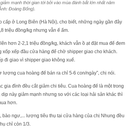
giảm mạnh thời gian tới bởi vào mùa đánh bắt lớn nhất năm
Ảnh: Đoàng Bổng).
o cấp ở Long Biên (Hà Nội), cho biết, những ngày gần đây
8 triệu đồng/kg nhưng vẫn ế ẩm.
lên hơn 2-2,1 triệu đồng/kg, khách vẫn ồ ạt đặt mua để đem
g xốp xếp đầu cửa hàng để chờ shipper giao cho khách.
p đi giao vì shipper giao không xuể.
ờ lượng cua hoàng đế bán ra chỉ 5-6 con/ngày”, chị nói.
 gia đình đều cắt giảm chi tiêu. Cua hoàng đế là một trong
 dịp này giảm mạnh nhưng so với các loại hải sản khác thì
mua hơn.
, bào ngư,... lượng tiêu thụ tại cửa hàng của chị Nhung đều
thụ chỉ còn 1/3.