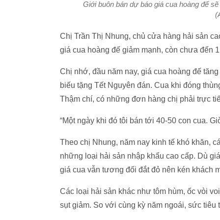
Giới buôn bán dự báo giá cua hoàng đế sẽ 
(
Chị Trần Thị Nhung, chủ cửa hàng hải sản ca
giá cua hoàng đế giảm mạnh, còn chưa đến 1,
Chị nhớ, đầu năm nay, giá cua hoàng đế tăng 
biếu tặng Tết Nguyên đán. Cua khi đóng thùn
Thậm chí, có những đơn hàng chị phải trực tiế
“Một ngày khi đó tôi bán tới 40-50 con cua. Gi
Theo chị Nhung, năm nay kinh tế khó khăn, các
những loại hải sản nhập khẩu cao cấp. Dù giá
giá cua vẫn tương đối đắt đỏ nên kén khách 
Các loại hải sản khác như tôm hùm, ốc vòi voi
sụt giảm. So với cùng kỳ năm ngoái, sức tiêu 