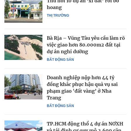
Thu hồi 10 dự án ‘xí đất’ rồi bỏ
hoang
THỊ TRƯỜNG
Bà Rịa – Vũng Tàu yêu cầu làm rõ
việc giao hơn 80.000m2 đất tại
dự án nghỉ dưỡng
BẤT ĐỘNG SẢN
Doanh nghiệp nộp hơn 44 tỷ
đồng khắc phục hậu quả vụ sai
phạm giao 'đất vàng’ ở Nha
Trang
BẤT ĐỘNG SẢN
TP.HCM động thổ 4 dự án NƠXH
và tái định cư quy mô 2.600 căn