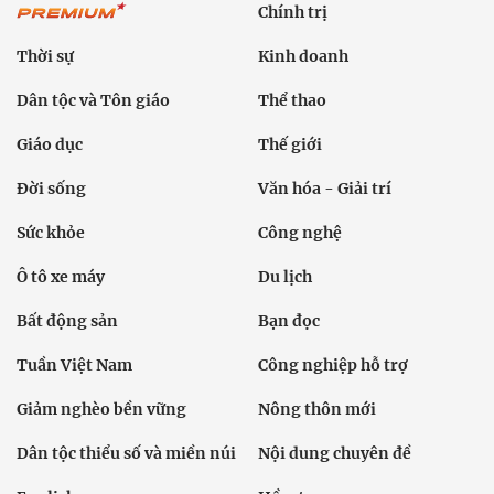
Chính trị
Thời sự
Kinh doanh
Dân tộc và Tôn giáo
Thể thao
Giáo dục
Thế giới
Đời sống
Văn hóa - Giải trí
Sức khỏe
Công nghệ
Ô tô xe máy
Du lịch
Bất động sản
Bạn đọc
Tuần Việt Nam
Công nghiệp hỗ trợ
Giảm nghèo bền vững
Nông thôn mới
Dân tộc thiểu số và miền núi
Nội dung chuyên đề