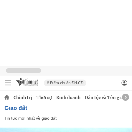
# Điểm chuẩn ĐH-CĐ
Chính trị
Thời sự
Kinh doanh
Dân tộc và Tôn giáo
giao đất
Tin tức mới nhất về
giao đất