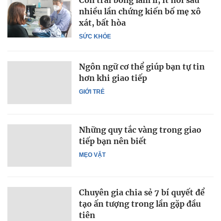
Con trai bỗng lầm lì, ít nói sau
nhiều lần chứng kiến bố mẹ xô
xát, bất hòa
SỨC KHỎE
Ngôn ngữ cơ thể giúp bạn tự tin
hơn khi giao tiếp
GIỚI TRẺ
Những quy tắc vàng trong giao
tiếp bạn nên biết
MẸO VẶT
Chuyên gia chia sẻ 7 bí quyết để
tạo ấn tượng trong lần gặp đầu
tiên