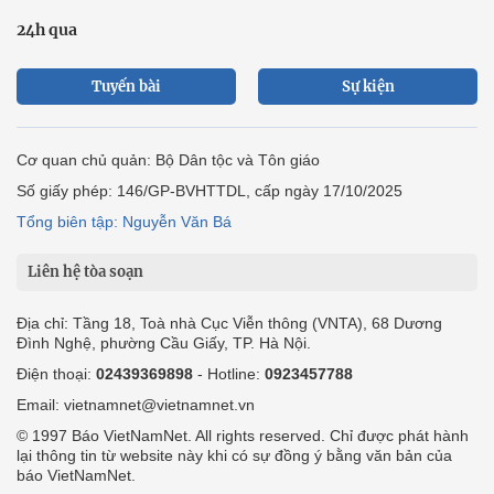
24h qua
Tuyến bài
Sự kiện
Cơ quan chủ quản: Bộ Dân tộc và Tôn giáo
Số giấy phép: 146/GP-BVHTTDL, cấp ngày 17/10/2025
Tổng biên tập: Nguyễn Văn Bá
Liên hệ tòa soạn
Địa chỉ: Tầng 18, Toà nhà Cục Viễn thông (VNTA), 68 Dương
Đình Nghệ, phường Cầu Giấy, TP. Hà Nội.
Điện thoại:
02439369898
- Hotline:
0923457788
Email: vietnamnet@vietnamnet.vn
© 1997 Báo VietNamNet. All rights reserved. Chỉ được phát hành
lại thông tin từ website này khi có sự đồng ý bằng văn bản của
báo VietNamNet.