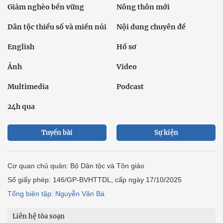
Giảm nghèo bền vững
Nông thôn mới
Dân tộc thiểu số và miền núi
Nội dung chuyên đề
English
Hồ sơ
Ảnh
Video
Multimedia
Podcast
24h qua
Tuyến bài
Sự kiện
Cơ quan chủ quản: Bộ Dân tộc và Tôn giáo
Số giấy phép: 146/GP-BVHTTDL, cấp ngày 17/10/2025
Tổng biên tập: Nguyễn Văn Bá
Liên hệ tòa soạn