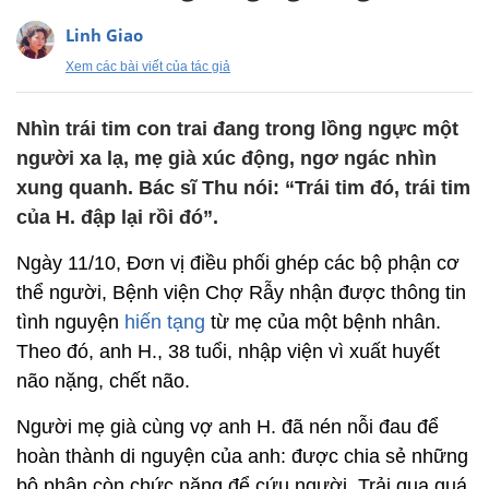
Linh Giao
Xem các bài viết của tác giả
Nhìn trái tim con trai đang trong lồng ngực một
người xa lạ, mẹ già xúc động, ngơ ngác nhìn
xung quanh. Bác sĩ Thu nói: “Trái tim đó, trái tim
của H. đập lại rồi đó”.
Ngày 11/10, Đơn vị điều phối ghép các bộ phận cơ
thể người, Bệnh viện Chợ Rẫy nhận được thông tin
tình nguyện
hiến tạng
từ mẹ của một bệnh nhân.
Theo đó, anh H., 38 tuổi, nhập viện vì xuất huyết
não nặng, chết não.
Người mẹ già cùng vợ anh H. đã nén nỗi đau để
hoàn thành di nguyện của anh: được chia sẻ những
bộ phận còn chức năng để cứu người. Trải qua quá