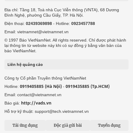
Địa chỉ: Tầng 18, Toà nhà Cục Viễn thông (VNTA), 68 Dương
Đình Nghệ, phường Cầu Giấy, TP. Hà Nội.
Điện thoại:
02439369898
- Hotline:
0923457788
Email: vietnamnet@vietnamnet.vn
© 1997 Báo VietNamNet. All rights reserved. Chỉ được phát hành
lại thông tin từ website này khi có sự đồng ý bằng văn bản của
báo VietNamNet.
Liên hệ quảng cáo
Công ty Cổ phần Truyền thông VietNamNet
0919405885 (Hà Nội)
0919435885 (Tp.HCM)
Hotline:
-
Email: contact@vietnamnet.vn
http://vads.vn
Báo giá:
Hỗ trợ kỹ thuật: support@tech.vietnamnet.vn
Tải ứng dụng
Độc giả gửi bài
Tuyển dụng