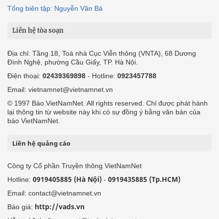
Tổng biên tập: Nguyễn Văn Bá
Liên hệ tòa soạn
Địa chỉ: Tầng 18, Toà nhà Cục Viễn thông (VNTA), 68 Dương
Đình Nghệ, phường Cầu Giấy, TP. Hà Nội.
Điện thoại:
02439369898
- Hotline:
0923457788
Email: vietnamnet@vietnamnet.vn
© 1997 Báo VietNamNet. All rights reserved. Chỉ được phát hành
lại thông tin từ website này khi có sự đồng ý bằng văn bản của
báo VietNamNet.
Liên hệ quảng cáo
Công ty Cổ phần Truyền thông VietNamNet
0919405885 (Hà Nội)
0919435885 (Tp.HCM)
Hotline:
-
Email: contact@vietnamnet.vn
http://vads.vn
Báo giá: