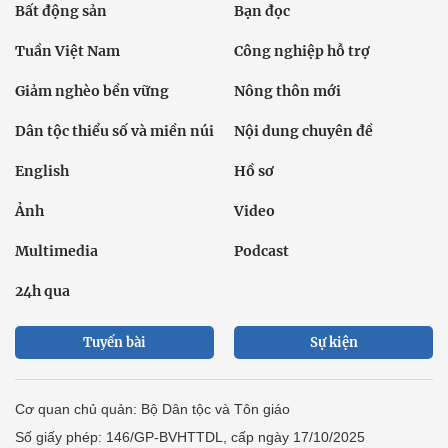
Bất động sản
Bạn đọc
Tuần Việt Nam
Công nghiệp hỗ trợ
Giảm nghèo bền vững
Nông thôn mới
Dân tộc thiểu số và miền núi
Nội dung chuyên đề
English
Hồ sơ
Ảnh
Video
Multimedia
Podcast
24h qua
Tuyến bài
Sự kiện
Cơ quan chủ quản: Bộ Dân tộc và Tôn giáo
Số giấy phép: 146/GP-BVHTTDL, cấp ngày 17/10/2025