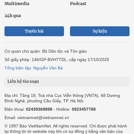
Multimedia
Podcast
24h qua
Tuyến bài
Sự kiện
Cơ quan chủ quản: Bộ Dân tộc và Tôn giáo
Số giấy phép: 146/GP-BVHTTDL, cấp ngày 17/10/2025
Tổng biên tập: Nguyễn Văn Bá
Liên hệ tòa soạn
Địa chỉ: Tầng 18, Toà nhà Cục Viễn thông (VNTA), 68 Dương
Đình Nghệ, phường Cầu Giấy, TP. Hà Nội.
Điện thoại:
02439369898
- Hotline:
0923457788
Email: vietnamnet@vietnamnet.vn
© 1997 Báo VietNamNet. All rights reserved. Chỉ được phát hành
lại thông tin từ website này khi có sự đồng ý bằng văn bản của