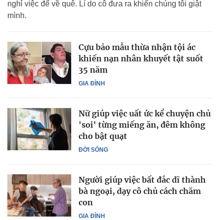
nghỉ việc để về quê. Lí do cô đưa ra khiến chúng tôi giật
mình.
Cựu bảo mẫu thừa nhận tội ác
khiến nạn nhân khuyết tật suốt
35 năm
GIA ĐÌNH
Nữ giúp việc uất ức kể chuyện chủ
'soi' từng miếng ăn, đêm không
cho bật quạt
ĐỜI SỐNG
Người giúp việc bất đắc dĩ thành
bà ngoại, dạy cô chủ cách chăm
con
GIA ĐÌNH