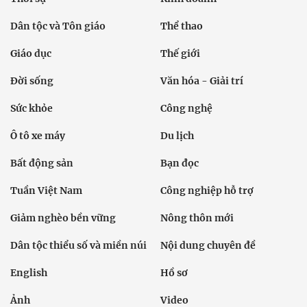
Dân tộc và Tôn giáo
Thể thao
Giáo dục
Thế giới
Đời sống
Văn hóa - Giải trí
Sức khỏe
Công nghệ
Ô tô xe máy
Du lịch
Bất động sản
Bạn đọc
Tuần Việt Nam
Công nghiệp hỗ trợ
Giảm nghèo bền vững
Nông thôn mới
Dân tộc thiểu số và miền núi
Nội dung chuyên đề
English
Hồ sơ
Ảnh
Video