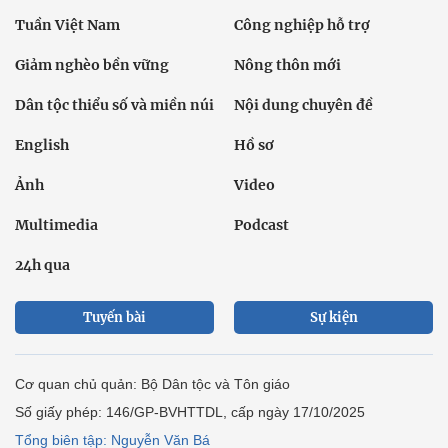
Tuần Việt Nam
Công nghiệp hỗ trợ
Giảm nghèo bền vững
Nông thôn mới
Dân tộc thiểu số và miền núi
Nội dung chuyên đề
English
Hồ sơ
Ảnh
Video
Multimedia
Podcast
24h qua
Tuyến bài
Sự kiện
Cơ quan chủ quản: Bộ Dân tộc và Tôn giáo
Số giấy phép: 146/GP-BVHTTDL, cấp ngày 17/10/2025
Tổng biên tập: Nguyễn Văn Bá