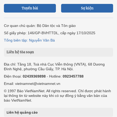
Tuyến bài
Sự kiện
Cơ quan chủ quản: Bộ Dân tộc và Tôn giáo
Số giấy phép: 146/GP-BVHTTDL, cấp ngày 17/10/2025
Tổng biên tập: Nguyễn Văn Bá
Liên hệ tòa soạn
Địa chỉ: Tầng 18, Toà nhà Cục Viễn thông (VNTA), 68 Dương
Đình Nghệ, phường Cầu Giấy, TP. Hà Nội.
Điện thoại:
02439369898
- Hotline:
0923457788
Email: vietnamnet@vietnamnet.vn
© 1997 Báo VietNamNet. All rights reserved. Chỉ được phát hành
lại thông tin từ website này khi có sự đồng ý bằng văn bản của
báo VietNamNet.
Liên hệ quảng cáo