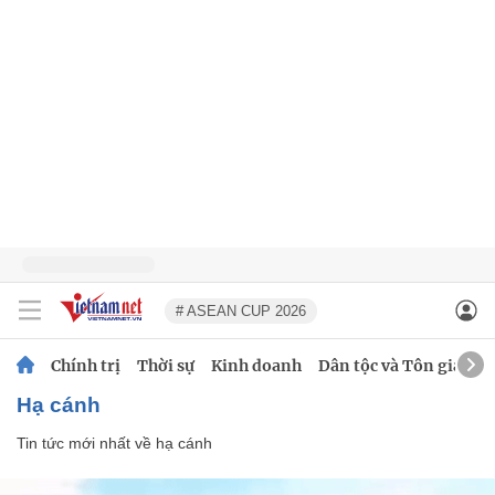
# ASEAN CUP 2026
Chính trị
Thời sự
Kinh doanh
Dân tộc và Tôn giáo
hạ cánh
Tin tức mới nhất về
hạ cánh