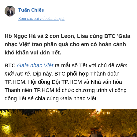
Tuấn Chiêu
Xem các bài viết của tác giả
Hồ Ngọc Hà và 2 con Leon, Lisa cùng BTC 'Gala
nhạc Việt' trao phần quà cho em có hoàn cảnh
khó khăn vui đón Tết.
BTC
Gala nhạc Việt
ra mắt số Tết với chủ đề
Năm
mới rực rỡ
. Dịp này, BTC phối hợp Thành đoàn
TP.HCM, Hội đồng Đội TP.HCM và Nhà văn hóa
Thanh niên TP.HCM tổ chức chương trình vì cộng
đồng Tết sẻ chia cùng Gala nhạc Việt.