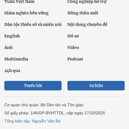
Tuần Việt Nam
Công nghiệp hỗ trợ
Giảm nghèo bền vững
Nông thôn mới
Dân tộc thiểu số và miền núi
Nội dung chuyên đề
English
Hồ sơ
Ảnh
Video
Multimedia
Podcast
24h qua
Tuyến bài
Sự kiện
Cơ quan chủ quản: Bộ Dân tộc và Tôn giáo
Số giấy phép: 146/GP-BVHTTDL, cấp ngày 17/10/2025
Tổng biên tập: Nguyễn Văn Bá