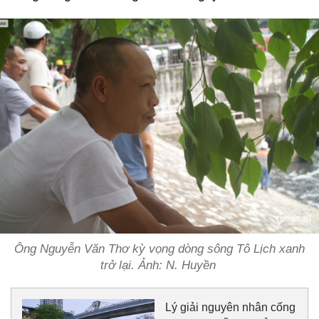
Ông Nguyễn Văn Thơ kỳ vọng dòng sông Tô Lịch xanh
trở lại. Ảnh: N. Huyền
Lý giải nguyên nhân cống