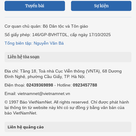
Tuyến bài
Sự kiện
Cơ quan chủ quản: Bộ Dân tộc và Tôn giáo
Số giấy phép: 146/GP-BVHTTDL, cấp ngày 17/10/2025
Tổng biên tập: Nguyễn Văn Bá
Liên hệ tòa soạn
Địa chỉ: Tầng 18, Toà nhà Cục Viễn thông (VNTA), 68 Dương
Đình Nghệ, phường Cầu Giấy, TP. Hà Nội.
Điện thoại:
02439369898
- Hotline:
0923457788
Email: vietnamnet@vietnamnet.vn
© 1997 Báo VietNamNet. All rights reserved. Chỉ được phát hành
lại thông tin từ website này khi có sự đồng ý bằng văn bản của
báo VietNamNet.
Liên hệ quảng cáo