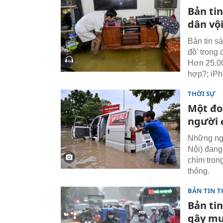
Bản ti
dân vộ
Bản tin s
đồ' trong
Hơn 25.00
hợp?; iPh
THỜI SỰ
Một đo
người 
Những ngư
Nội) đang
chìm tron
thông.
BẢN TIN T
Bản ti
gây mư