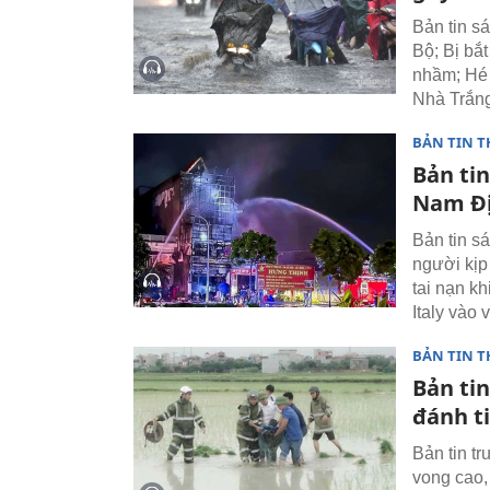
Bản tin s
Bộ; Bị bắ
nhầm; Hé 
Nhà Trắn
BẢN TIN T
Bản ti
Nam Đị
Bản tin s
người kịp 
tai nạn kh
Italy vào
BẢN TIN T
Bản tin
đánh t
Bản tin t
vong cao,