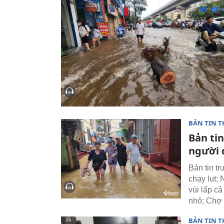
BẢN TIN T
Bản tin
người 
Bản tin t
chạy lụt; 
vùi lấp c
nhỏ; Chợ 
BẢN TIN T