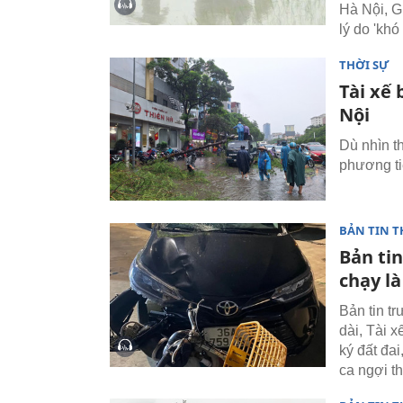
Hà Nội, G
lý do 'khó
THỜI SỰ
Tài xế 
Nội
Dù nhìn t
phương ti
BẢN TIN T
Bản tin
chạy là
Bản tin t
dài, Tài 
ký đất đa
ca ngợi t