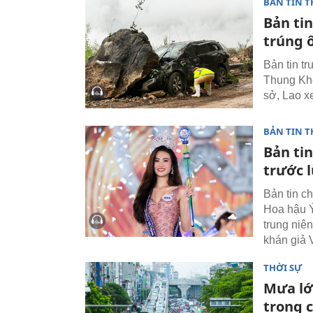
BẢN TIN T
Bản tin
trúng 
Bản tin tr
Thung Khe
sở, Lao x
BẢN TIN T
Bản tin
trước 
Bản tin c
Hoa hậu Ý
trung niê
khán giả 
THỜI SỰ
Mưa lớ
trong 