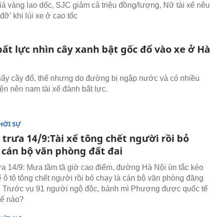
iá vàng lao dốc, SJC giảm cả triệu đồng/lượng, Nữ tài xế nêu
 đỡ' khi lùi xe ở cao tốc
bất lực nhìn cây xanh bật gốc đổ vào xe ở Hà
hấy cây đổ, thế nhưng do đường bị ngập nước và có nhiều
ện nên nam tài xế đành bất lực.
HỜI SỰ
 trưa 14/9:Tài xế tông chết người rồi bỏ
 cán bộ văn phòng đất đai
rưa 14/9: Mưa tầm tã giờ cao điểm, đường Hà Nội ùn tắc kéo
xế ô tô tông chết người rồi bỏ chạy là cán bộ văn phòng đăng
i, Trước vụ 91 người ngộ độc, bánh mì Phượng được quốc tế
hế nào?