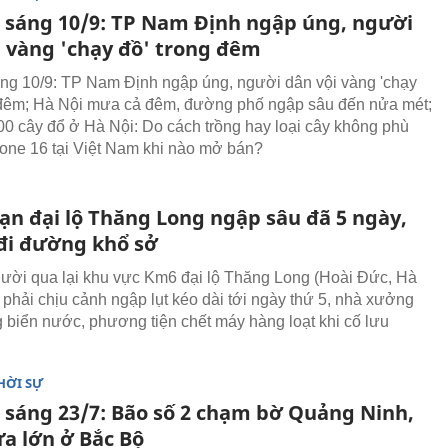
n sáng 10/9: TP Nam Định ngập úng, người
i vàng 'chạy đồ' trong đêm
áng 10/9: TP Nam Định ngập úng, người dân vội vàng 'chạy
 đêm; Hà Nội mưa cả đêm, đường phố ngập sâu đến nửa mét;
0 cây đổ ở Hà Nội: Do cách trồng hay loại cây không phù
one 16 tại Việt Nam khi nào mở bán?
ạn đại lộ Thăng Long ngập sâu đã 5 ngày,
đi đường khổ sở
ời qua lại khu vực Km6 đại lộ Thăng Long (Hoài Đức, Hà
 phải chịu cảnh ngập lụt kéo dài tới ngày thứ 5, nhà xưởng
g biển nước, phương tiện chết máy hàng loạt khi cố lưu
HỜI SỰ
n sáng 23/7: Bão số 2 chạm bờ Quảng Ninh,
a lớn ở Bắc Bộ