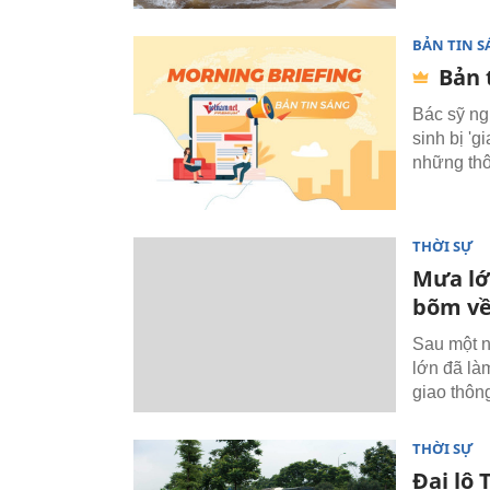
BẢN TIN 
Bản 
Bác sỹ ng
sinh bị 'g
những thôn
THỜI SỰ
Mưa lớ
bõm về
Sau một n
lớn đã là
giao thôn
THỜI SỰ
Đại lộ