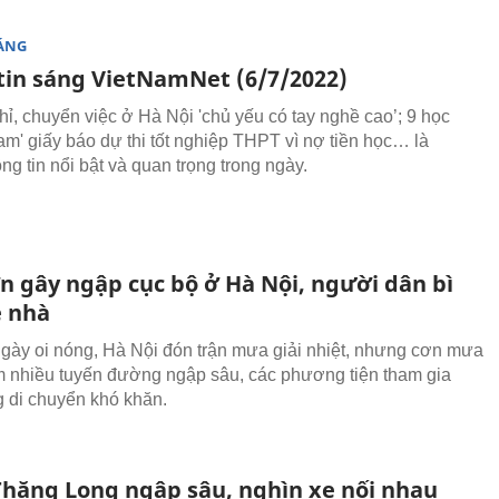
SÁNG
tin sáng VietNamNet (6/7/2022)
hỉ, chuyển việc ở Hà Nội 'chủ yếu có tay nghề cao’; 9 học
iam' giấy báo dự thi tốt nghiệp THPT vì nợ tiền học… là
g tin nổi bật và quan trọng trong ngày.
n gây ngập cục bộ ở Hà Nội, người dân bì
 nhà
gày oi nóng, Hà Nội đón trận mưa giải nhiệt, nhưng cơn mưa
m nhiều tuyến đường ngập sâu, các phương tiện tham gia
g di chuyển khó khăn.
 Thăng Long ngập sâu, nghìn xe nối nhau