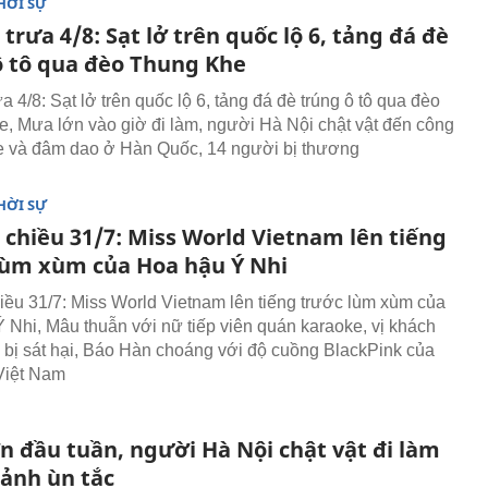
HỜI SỰ
 trưa 4/8: Sạt lở trên quốc lộ 6, tảng đá đè
ô tô qua đèo Thung Khe
ưa 4/8: Sạt lở trên quốc lộ 6, tảng đá đè trúng ô tô qua đèo
, Mưa lớn vào giờ đi làm, người Hà Nội chật vật đến công
e và đâm dao ở Hàn Quốc, 14 người bị thương
HỜI SỰ
 chiều 31/7: Miss World Vietnam lên tiếng
lùm xùm của Hoa hậu Ý Nhi
hiều 31/7: Miss World Vietnam lên tiếng trước lùm xùm của
 Nhi, Mâu thuẫn với nữ tiếp viên quán karaoke, vị khách
n bị sát hại, Báo Hàn choáng với độ cuồng BlackPink của
Việt Nam
n đầu tuần, người Hà Nội chật vật đi làm
cảnh ùn tắc