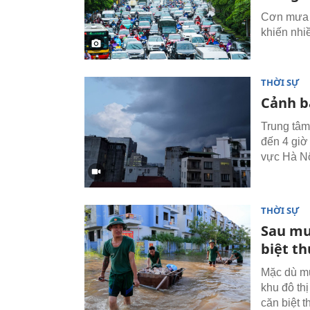
Cơn mưa l
khiến nhiề
THỜI SỰ
Cảnh b
Trung tâm
đến 4 giờ 
vực Hà Nộ
THỜI SỰ
Sau mư
biệt t
Mặc dù mư
khu đô th
căn biệt 