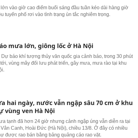
ớn vào giờ cao điểm buổi sáng đầu tuần kéo dài hàng giờ
u tuyến phố rơi vào tình trạng ùn tắc nghiêm trọng.
áo mưa lớn, giông lốc ở Hà Nội
 Dự báo khí tượng thủy văn quốc gia cảnh báo, trong 30 phút
tới, vùng mây đối lưu phát triển, gây mưa, mưa rào tại khu
i.
a hai ngày, nước vẫn ngập sâu 70 cm ở khu
hự vùng ven Hà Nội
a tạnh đã hơn 24 giờ nhưng cảnh ngập úng vẫn diễn ra tại
ị Vân Canh, Hoài Đức (Hà Nội), chiều 13/8. Ở đây có nhiều
thự được rao bán bằng bảng quảng cáo rao vặt.