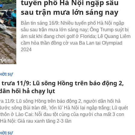
tuyến phố Hà Nội ngập sâu
sau trận mưa lớn sáng nay
Bản tin sáng 16/9: Nhiều tuyến phố Hà Nội ngập
sâu sau trận mưa lớn sáng nay; Ông Trump suýt bị
ám sát khi đang chơi golf ở Florida; Lê Quang Liêm
cầm hòa thần đồng cờ vua Ba Lan tại Olympiad
2024
HỜI SỰ
 trưa 11/9: Lũ sông Hồng trên báo động 2,
dân hối hả chạy lụt
rưa 11/9: Lũ sông Hồng trên báo động 2, người dân hối hả
Nước sông Bùi tràn đê, 'rốn lũ' Hà Nội lại ngập trắng; Lũ quét
ả thôn ở Lào Cai: Nỗi đau tột cùng của người cha mất 3 con
Hà Nội: Giá rau xanh tăng 2-3 lần
HỜI SỰ