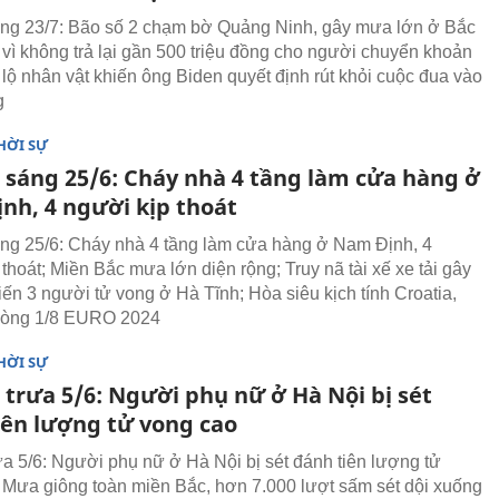
áng 23/7: Bão số 2 chạm bờ Quảng Ninh, gây mưa lớn ở Bắc
t vì không trả lại gần 500 triệu đồng cho người chuyển khoản
lộ nhân vật khiến ông Biden quyết định rút khỏi cuộc đua vào
g
HỜI SỰ
n sáng 25/6: Cháy nhà 4 tầng làm cửa hàng ở
nh, 4 người kịp thoát
áng 25/6: Cháy nhà 4 tầng làm cửa hàng ở Nam Định, 4
thoát; Miền Bắc mưa lớn diện rộng; Truy nã tài xế xe tải gây
iến 3 người tử vong ở Hà Tĩnh; Hòa siêu kịch tính Croatia,
 vòng 1/8 EURO 2024
HỜI SỰ
 trưa 5/6: Người phụ nữ ở Hà Nội bị sét
iên lượng tử vong cao
rưa 5/6: Người phụ nữ ở Hà Nội bị sét đánh tiên lượng tử
 Mưa giông toàn miền Bắc, hơn 7.000 lượt sấm sét dội xuống