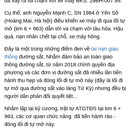
đã xảy ra va chạm với xe máy BKS: 29BH-007.95.
Cụ thể, anh Nguyễn Mạnh C, SN 1984 ở Yên Sở
(Hoàng Mai, Hà Nội) điều khiển xe máy đi qua lối tự
mở (km 6 + 963) dẫn tới va chạm với tàu hỏa. Hậu
quả, nạn nhân chết tại chỗ, xe máy hỏng.
Đây là một trong những điểm đen về
tai nạn giao
thông
đường sắt. Nhằm đảm bảo an toàn giao
thông đường sắt, từ năm 2018 chính quyền địa
phương và các đơn vị đường sắt đã nhiều lần tiến
hành thu hẹp và đóng lối đi tự mở này (đây là lối đi
tự mở qua đường sắt vào làng Tứ Kỳ) nhưng đều bị
người dân phản đối quyết liệt…
Nhằm lập lại kỷ cương, trật tự ATGTĐS tại km 6 +
963, các cơ quan chức năng đã tiến hành rào -
đóng lối đi tự mở này.