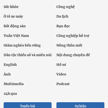
Sức khỏe
Công nghệ
Ô tô xe máy
Du lịch
Bất động sản
Bạn đọc
Tuần Việt Nam
Công nghiệp hỗ trợ
Giảm nghèo bền vững
Nông thôn mới
Dân tộc thiểu số và miền núi
Nội dung chuyên đề
English
Hồ sơ
Ảnh
Video
Multimedia
Podcast
24h qua
Tuyến bài
Sự kiện