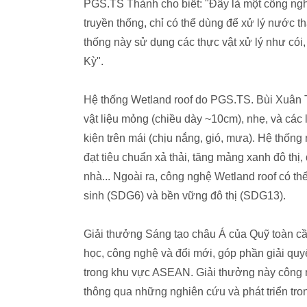
PGS.TS Thành cho biết: "Đây là một công nghệ
truyền thống, chỉ có thể dùng để xử lý nước th
thống này sử dụng các thực vật xử lý như cói
Kỳ".
Hệ thống Wetland roof do PGS.TS. Bùi Xuân T
vật liệu mỏng (chiều dày ~10cm), nhẹ, và các l
kiện trên mái (chịu nắng, gió, mưa). Hệ thống
đạt tiêu chuẩn xả thải, tăng mảng xanh đô thị,
nhà... Ngoài ra, công nghệ Wetland roof có th
sinh (SDG6) và bền vững đô thị (SDG13).
Giải thưởng Sáng tạo châu Á của Quỹ toàn c
học, công nghệ và đổi mới, góp phần giải quy
trong khu vực ASEAN. Giải thưởng này công n
thông qua những nghiên cứu và phát triển tron