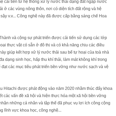
 cải tiến từ hệ thống xử lý nước thải dạng đất ngập nước
ải ở các vùng nông thôn, nơi có diện tích đất rộng và hệ
, sậy v.v... Công nghệ này đã được cấp bằng sáng chế Hoa
hành và cộng sự phát triển được cải tiến sử dụng các lớp
oại thực vật có sẵn ở đô thị và có khả năng chịu các điều
 này giúp kết hợp xử lý nước thải sau bể tự hoại của toà nhà
 đa dạng sinh học, hấp thu khí thải, làm mát không khí trong
ể đạt các mục tiêu phát triển bền vững như nước sạch và vệ
ầu Hitachi được phát động vào năm 2020 nhằm thúc đẩy khoa
ết các vấn đề xã hội và hiện thực hóa một xã hội bền vững
hận những cá nhân và tập thể đã phục vụ lợi ích công cộng
g lĩnh vực khoa học, công nghệ...