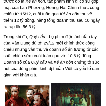
trước đó là
Kẻ ăn hồn
, tác phẩm kinh dị có sự góp
mặt của Lan Phương, Hoàng Hà. Chính thức công
chiếu từ 15/12, cuối tuần qua
Kẻ ăn hồn
thu về
thêm 12 tỷ đồng, nâng tổng doanh thu sau 10 ngày
ra rạp lên 56,3 tỷ.
Trong khi đó,
Quỷ cẩu
- bộ phim điện ảnh đầu tay
của Vân Dung dù tới 29/12 mới chính thức công
chiếu nhưng vẫn thu về doanh số ấn tượng từ các
suất chiếu sớm cuối tuần qua với 10,6 tỷ đồng.
Doanh số của
Quỷ cẩu
và
Kẻ ăn hồn
chứng tỏ sức
hút của dòng phim kinh dị thuần Việt có yếu tố dân
gian với khán giả.