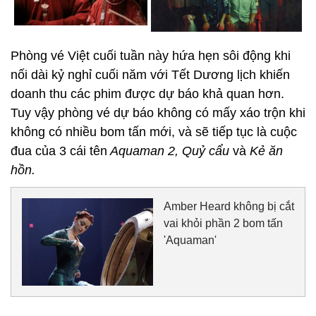
Phòng vé Việt cuối tuần này hứa hẹn sôi động khi
nối dài kỷ nghỉ cuối năm với Tết Dương lịch khiến
doanh thu các phim được dự báo khả quan hơn.
Tuy vậy phòng vé dự báo không có mấy xáo trộn khi
không có nhiều bom tấn mới, và sẽ tiếp tục là cuộc
đua của 3 cái tên
Aquaman 2, Quỷ cẩu
và
Kẻ ăn
hồn.
Amber Heard không bị cắt
vai khỏi phần 2 bom tấn
'Aquaman'