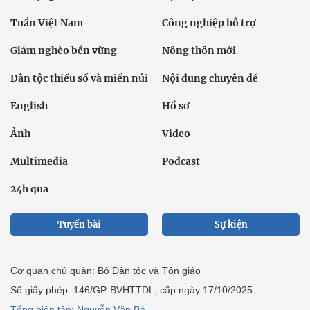
Tuần Việt Nam
Công nghiệp hỗ trợ
Giảm nghèo bền vững
Nông thôn mới
Dân tộc thiểu số và miền núi
Nội dung chuyên đề
English
Hồ sơ
Ảnh
Video
Multimedia
Podcast
24h qua
Tuyến bài
Sự kiện
Cơ quan chủ quản: Bộ Dân tộc và Tôn giáo
Số giấy phép: 146/GP-BVHTTDL, cấp ngày 17/10/2025
Tổng biên tập: Nguyễn Văn Bá