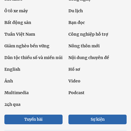
Ô tô xe máy
Du lịch
Bất động sản
Bạn đọc
Tuần Việt Nam
Công nghiệp hỗ trợ
Giảm nghèo bền vững
Nông thôn mới
Dân tộc thiểu số và miền núi
Nội dung chuyên đề
English
Hồ sơ
Ảnh
Video
Multimedia
Podcast
24h qua
Tuyến bài
Sự kiện