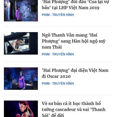
'Hai Phượng' đối đầu 'Cua lại vợ
bầu' tại LHP Việt Nam 2019
PHIM - TRUYỀN HÌNH
Ngô Thanh Vân mang 'Hai
Phượng' sang Hàn hội ngộ mỹ
nam Thái
PHIM - TRUYỀN HÌNH
'Hai Phượng' đại diện Việt Nam
đi Oscar 2020
PHIM - TRUYỀN HÌNH
Võ sư bán cá ít học thành hổ
tướng cascadeur và vai 'Thanh
Sói' để đời