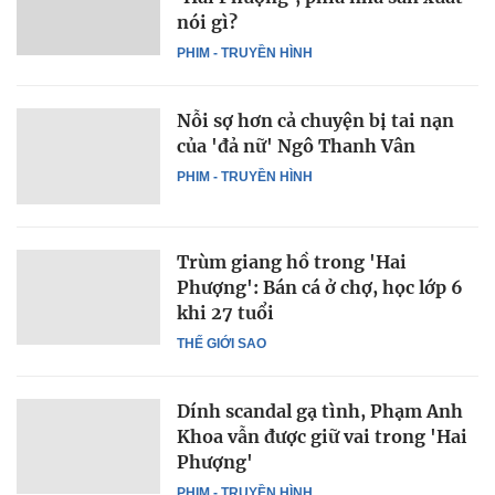
nói gì?
PHIM - TRUYỀN HÌNH
Nỗi sợ hơn cả chuyện bị tai nạn
của 'đả nữ' Ngô Thanh Vân
PHIM - TRUYỀN HÌNH
Trùm giang hồ trong 'Hai
Phượng': Bán cá ở chợ, học lớp 6
khi 27 tuổi
THẾ GIỚI SAO
Dính scandal gạ tình, Phạm Anh
Khoa vẫn được giữ vai trong 'Hai
Phượng'
PHIM - TRUYỀN HÌNH