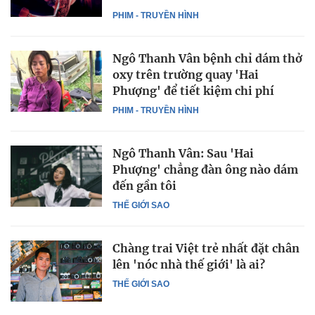
PHIM - TRUYỀN HÌNH
Ngô Thanh Vân bệnh chỉ dám thở
oxy trên trường quay 'Hai
Phượng' để tiết kiệm chi phí
PHIM - TRUYỀN HÌNH
Ngô Thanh Vân: Sau 'Hai
Phượng' chẳng đàn ông nào dám
đến gần tôi
THẾ GIỚI SAO
Chàng trai Việt trẻ nhất đặt chân
lên 'nóc nhà thế giới' là ai?
THẾ GIỚI SAO