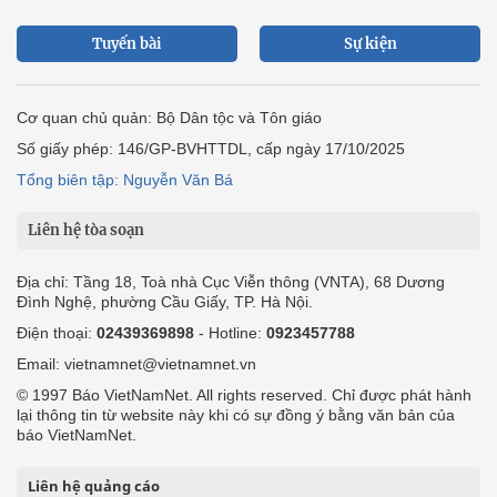
Tuyến bài
Sự kiện
Cơ quan chủ quản: Bộ Dân tộc và Tôn giáo
Số giấy phép: 146/GP-BVHTTDL, cấp ngày 17/10/2025
Tổng biên tập: Nguyễn Văn Bá
Liên hệ tòa soạn
Địa chỉ: Tầng 18, Toà nhà Cục Viễn thông (VNTA), 68 Dương
Đình Nghệ, phường Cầu Giấy, TP. Hà Nội.
Điện thoại:
02439369898
- Hotline:
0923457788
Email: vietnamnet@vietnamnet.vn
© 1997 Báo VietNamNet. All rights reserved. Chỉ được phát hành
lại thông tin từ website này khi có sự đồng ý bằng văn bản của
báo VietNamNet.
Liên hệ quảng cáo