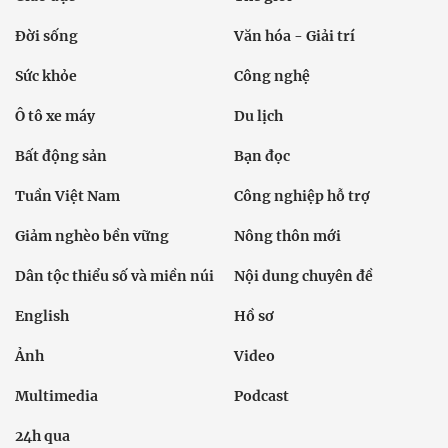
Đời sống
Văn hóa - Giải trí
Sức khỏe
Công nghệ
Ô tô xe máy
Du lịch
Bất động sản
Bạn đọc
Tuần Việt Nam
Công nghiệp hỗ trợ
Giảm nghèo bền vững
Nông thôn mới
Dân tộc thiểu số và miền núi
Nội dung chuyên đề
English
Hồ sơ
Ảnh
Video
Multimedia
Podcast
24h qua