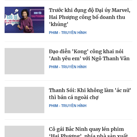
Trước khi đụng độ Đại úy Marvel,
Hai Phượng công bố doanh thu
'khủng'
PHIM - TRUYỀN HÌNH
Đạo diễn 'Kong' công khai nói
'Anh yêu em' với Ngô Thanh Vân
PHIM - TRUYỀN HÌNH
Thanh Sói: Khi không làm 'ác nữ'
thì bán cá ngoài chợ
PHIM - TRUYỀN HÌNH
Cô gái Bắc Ninh quay lén phim
‘Hai Phượng’, phía nhà sản xuất