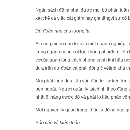
Ngân sách đề ra phải được mọi bộ phận tuân t
xác; kể cả việc cắt giảm hay gia tăngvì sự cố 
Dự đoán nhu cầu tương lai
Ai cũng muốn đầu tư vào một doanh nghiệp có 
trong ngành nghề cốt lõi, không phảiđem tiền 
vợcủa quan tổng thích phong cảnh khí hậu nơi 
dựa trên dự đoán và phải đồng ý vềtính khả th
Mọi phát triển đều cần vốn đầu tư, từ tiền lời 
bên ngoài. Người quản lý tàichính theo đúng va
nhất 6 tháng trước đó và phải lo liệu phần vố
Một nguyên lý quan trọng khác là đừng bao g
Báo cáo và kiểm toán