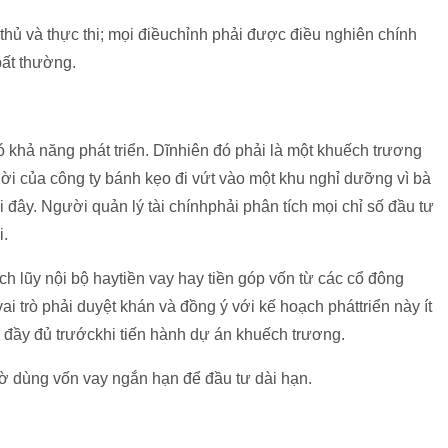
hủ và thực thi; mọi điềuchỉnh phải được điều nghiên chính
bất thường.
khả năng phát triển. Dĩnhiên đó phải là một khuếch trương
lời của công ty bánh kẹo đi vứt vào một khu nghỉ dưỡng vì bà
đây. Người quản lý tài chínhphải phân tích mọi chỉ số đầu tư
i.
tích lũy nội bộ haytiền vay hay tiền góp vốn từ các cổ đông
i trò phải duyệt khán và đồng ý với kế hoạch pháttriển này ít
n đầy đủ trướckhi tiến hành dự án khuếch trương.
iờ dùng vốn vay ngắn hạn để đầu tư dài hạn.