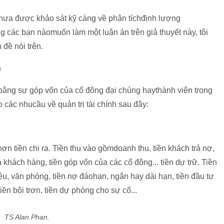
chưa được khảo sát kỹ càng về phân tíchđịnh lượng
ưng các bạn nàomuốn làm một luận án trên giả thuyết này, tôi
 đề nói trên.
h
bằng sự góp vốn của cổ đông đại chúng haythành viên trong
o các nhucầu về quản trị tài chính sau đây:
hơn tiền chi ra. Tiền thu vào gồmdoanh thu, tiền khách trả nợ,
khách hàng, tiền góp vốn của các cổ đông... tiền dự trữ. Tiền
liệu, văn phòng, tiền nợ đáohạn, ngắn hay dài hạn, tiền đầu tư
ền bôi trơn, tiền dự phòng cho sự cố...
TS Alan Phan.