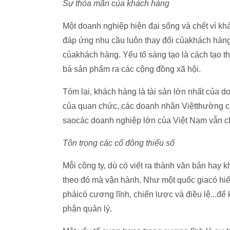
Sự thỏa mãn của khách hàng
Một doanh nghiệp hiện đại sống và chết vì kh
đáp ứng nhu cầu luôn thay đổi củakhách hàng.
củakhách hàng. Yếu tố sáng tạo là cách tạo t
bá sản phẩm ra các cộng đồng xã hội.
Tóm lại, khách hàng là tài sản lớn nhất của d
của quan chức, các doanh nhân Việtthường có 
saocác doanh nghiệp lớn của Việt Nam vẫn ch
Tôn trọng các cổ đông thiểu số
Mỗi công ty, dù có viết ra thành văn bản hay
theo đó mà vận hành. Như một quốc giacó hiế
phảicó cương lĩnh, chiến lược và điều lệ...để 
phận quản lý.