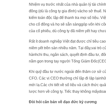
Nhiệm vụ trước nhất của nhà quản lý tài chính 
đông (dù là công ty gia đình) vàcho sở thuế. 
kiểm toán độc lập để thanh tra mọi số liệu. Vi
cho cổ đông và họ sẽ sẵn sànggóp vốn khi công
của cổ phiếu, dù công ty đã niêm yết hay chưa
Rất ít doanh nghiệp Việt đạt được chỉ tiêu ca
niêm yết trên sàn nhiều năm. Tại đây,vai tr
hànhchi thu, ngân sách, quyết định đầu tư, đô
nằm gọn trong tay người Tổng Giám Đốc(CEO)
Khi quỹ đầu tư nước ngoài đến thăm cơ sở củ
CFO. Các vị CEO thường chỉ lập đi lặp lạinhữ
mới lạ.Các chi tiết về số liệu và cách thức quả
lược hơn về công ty. Tiếc thay không mấydoan
Đòi hỏi căn bản về đạo đức kỷ cương