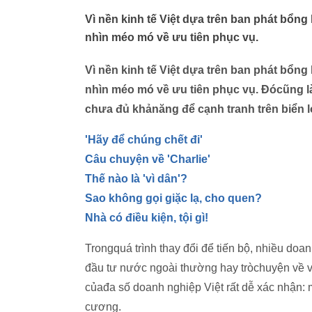
Vì nền kinh tế Việt dựa trên ban phát bổn
nhìn méo mó về ưu tiên phục vụ.
Vì nền kinh tế Việt dựa trên ban phát bổn
nhìn méo mó về ưu tiên phục vụ. Đócũng là
chưa đủ khảnăng để cạnh tranh trên biển l
'Hãy để chúng chết đi'
Câu chuyện về 'Charlie'
Thế nào là 'vì dân'?
Sao không gọi giặc lạ, cho quen?
Nhà có điều kiện, tội gì!
Trongquá trình thay đổi để tiến bộ, nhiều doan
đầu tư nước ngoài thường hay tròchuyện về vấ
củađa số doanh nghiệp Việt rất dễ xác nhận: mộ
cương.