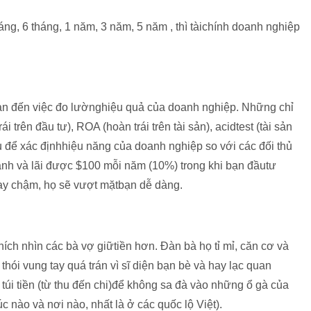
ng, 6 tháng, 1 năm, 3 năm, 5 năm , thì tàichính doanh nghiệp
 quan đến việc đo lườnghiệu quả của doanh nghiệp. Những chỉ
ái trên đầu tư), ROA (hoàn trái trên tài sản), acidtest (tài sản
ệu để xác địnhhiệu năng của doanh nghiệp so với các đối thủ
nh và lãi được $100 mỗi năm (10%) trong khi bạn đầutư
ay chậm, họ sẽ vượt mặtbạn dễ dàng.
hích nhìn các bà vợ giữtiền hơn. Đàn bà họ tỉ mỉ, căn cơ và
hói vung tay quá trán vì sĩ diện bạn bè và hay lạc quan
i túi tiền (từ thu đến chi)để không sa đà vào những ổ gà của
úc nào và nơi nào, nhất là ở các quốc lộ Việt).