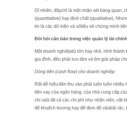
Dĩ nhiên, đâychỉ là một nhận xét bàng quan, 
(quantitative) hay định chất (qualitative). Nh
tin là các dữ kiện và sốliệu sẽ chứng minh tiền
Đòi hỏi căn bản trong việc quản lý tài chín
Một doanh nghiệpdù lớn hay nhỏ, hình thành 
gia đình, đều phải lưu tâm và tìm giải pháp ch
Dòng tiền (cash flow) cho doanh nghiệp:
Rất dễ hiểu:tiền thu vào phải luôn luôn nhiều 
tiền vay của ngân hàng, của nhà cung cấp,của 
chi ralà tất cả các chi phí như nhân viên, vật 
để khuếch trương hay để đem đổ vàobãi rác, ti