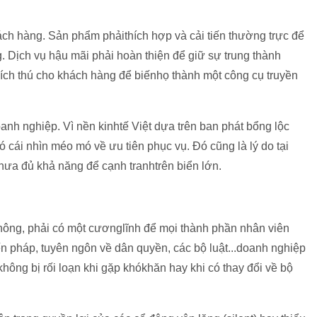
ách hàng. Sản phẩm phảithích hợp và cải tiến thường trực để
 Dịch vụ hậu mãi phải hoàn thiện để giữ sự trung thành
hích thú cho khách hàng để biếnhọ thành một công cụ truyền
oanh nghiệp. Vì nền kinhtế Việt dựa trên ban phát bổng lộc
cái nhìn méo mó về ưu tiên phục vụ. Đó cũng là lý do tại
ưa đủ khả năng để cạnh tranhtrên biển lớn.
 không, phải có một cươnglĩnh để mọi thành phần nhân viên
n pháp, tuyên ngôn về dân quyền, các bộ luật...doanh nghiệp
không bị rối loạn khi gặp khókhăn hay khi có thay đổi về bộ