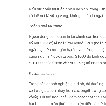
Nếu dự đoán thuluôn nhiều hơn chi trong 3 thá
có thể nói là vững vàng, không nhiều lo ngại.
Thành quả tài chính
Ngoài dòng tiền, quản trị tài chính còn liên
số như IRR (tỷ lệ hoàn trái nộibộ), ROI (hoàn tr
ngắn hạn tên nợ ngắn hạn)... là những tín hi
cùng ngành. Người ta bỏra $1000 để kinh doa
$10,000 chỉ để đem về $500 (5%) thì nhanh h
Kỷ luật tài chính
Trong các doanh nghiệp gia đình, tôi thường t
có trực giác bén nhậy hơn các ông(thường có t
vôlối). Dù thế nào, phải kiểm soát chặt chẽ cá
hành trình làm ăn (luôn luôn hiện diệnbất cứ l