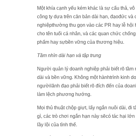
Một khía cạnh yếu kém khác là sự cẩu thả, v
công ty dựa trên căn bản dài hạn, đạođức và 
nghiệpthường thu gọn vào các PR hay lễ hội
cho tên tuổi cá nhân, và các quan chức chống
phẩm hay sựbền vững của thương hiệu.
Tầm nhìn dài hạn và tập trung
Người quản lý doanh nghiệp phải biết rõ tầm n
dài và bền vững. Không một hànhtrình kinh do
ngườilãnh đạo phải biết rõ đích đến của doa
làm lệch phương hướng.
Mọi thủ thuật chộp giựt, lấy ngắn nuôi dài, đi
gì, các trò chơi ngắn hạn này sẽcó tác hại lớ
lầy lội của tình thế.