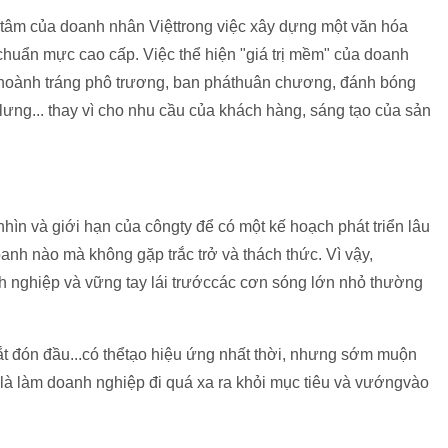
ô tâm của doanh nhân Việttrong việc xây dựng một văn hóa
chuẩn mực cao cấp. Việc thể hiện "giá trị mềm" của doanh
 hoành tráng phô trương, ban pháthuân chương, đánh bóng
lưng... thay vì cho nhu cầu của khách hàng, sáng tạo của sản
hìn và giới hạn của côngty để có một kế hoạch phát triển lâu
anh nào mà không gặp trắc trở và thách thức. Vì vậy,
nh nghiệp và vững tay lái trướccác cơn sóng lớn nhỏ thường
 tắt đón đầu...có thểtạo hiệu ứng nhất thời, nhưng sớm muộn
n là làm doanh nghiệp đi quá xa ra khỏi mục tiêu và vướngvào