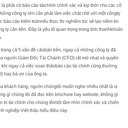
là phải có báo cáo tàichính chính xác và kịp thời cho các cổ
Những công ty lớn cần phải làm việc chặt chẽ với một côngty
ệc báo cáo kiểm toánnếu thực thi nghiêm túc sẽ tạo niềm tin
 ty cần tiền. Đây là yếu tố quan trọng trong tính thanhkhoản
.
o trong cả 5 vấn đề cănbản trên, ngay cả những công ty đã
ò của người Giám Đốc Tài Chánh (CFO) rất mờ nhạt và quyền
i khi ngay cả việc soạn thảobáo cáo tài chính cũng thường
 hay bà vợ của ông ta.
a khách hàng, người chúngtôi muốn nghe nhiều nhất là vị
ng gì chúng tôi đã đọc trên brochure hay website, không gì
n trị tài chính cho chúng tôimột tầm nhìn chính xác và chiến
h nghiệp Việt thấu hiểu điều này.