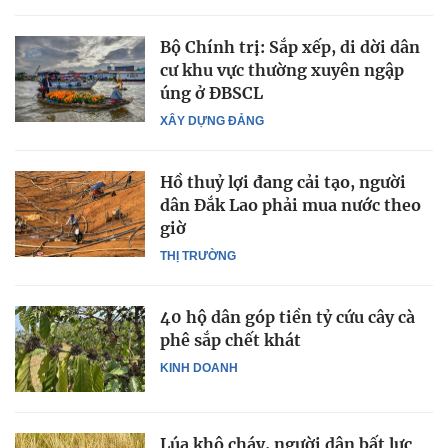
Bộ Chính trị: Sắp xếp, di dời dân
cư khu vực thường xuyên ngập
úng ở ĐBSCL
XÂY DỰNG ĐẢNG
Hồ thuỷ lợi đang cải tạo, người
dân Đắk Lao phải mua nước theo
giờ
THỊ TRƯỜNG
40 hộ dân góp tiền tỷ cứu cây cà
phê sắp chết khát
KINH DOANH
Lúa khô cháy, người dân bất lực