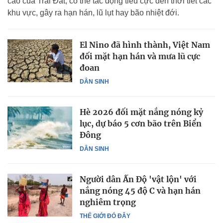
cao của Trái Đất, có thể tác động tiêu cực đến thời tiết các
khu vực, gây ra hạn hán, lũ lụt hay bão nhiệt đới.
El Nino đã hình thành, Việt Nam
đối mặt hạn hán và mưa lũ cực
đoan
DÂN SINH
Hè 2026 đối mặt nắng nóng kỷ
lục, dự báo 5 cơn bão trên Biển
Đông
DÂN SINH
Người dân Ấn Độ 'vật lộn' với
nắng nóng 45 độ C và hạn hán
nghiêm trọng
THẾ GIỚI ĐÓ ĐÂY