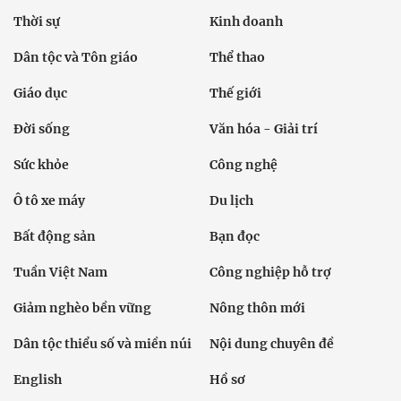
Thời sự
Kinh doanh
Dân tộc và Tôn giáo
Thể thao
Giáo dục
Thế giới
Đời sống
Văn hóa - Giải trí
Sức khỏe
Công nghệ
Ô tô xe máy
Du lịch
Bất động sản
Bạn đọc
Tuần Việt Nam
Công nghiệp hỗ trợ
Giảm nghèo bền vững
Nông thôn mới
Dân tộc thiểu số và miền núi
Nội dung chuyên đề
English
Hồ sơ