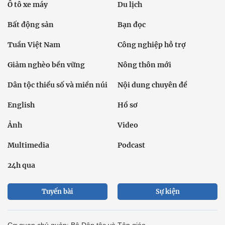
Ô tô xe máy
Du lịch
Bất động sản
Bạn đọc
Tuần Việt Nam
Công nghiệp hỗ trợ
Giảm nghèo bền vững
Nông thôn mới
Dân tộc thiểu số và miền núi
Nội dung chuyên đề
English
Hồ sơ
Ảnh
Video
Multimedia
Podcast
24h qua
Tuyến bài
Sự kiện
Cơ quan chủ quản: Bộ Dân tộc và Tôn giáo