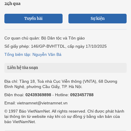
24h qua
Tuyến bài
Sự kiện
Cơ quan chủ quản: Bộ Dân tộc và Tôn giáo
Số giấy phép: 146/GP-BVHTTDL, cấp ngày 17/10/2025
Tổng biên tập: Nguyễn Văn Bá
Liên hệ tòa soạn
Địa chỉ: Tầng 18, Toà nhà Cục Viễn thông (VNTA), 68 Dương
Đình Nghệ, phường Cầu Giấy, TP. Hà Nội.
Điện thoại:
02439369898
- Hotline:
0923457788
Email: vietnamnet@vietnamnet.vn
© 1997 Báo VietNamNet. All rights reserved. Chỉ được phát hành
lại thông tin từ website này khi có sự đồng ý bằng văn bản của
báo VietNamNet.