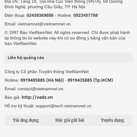
Địa chỉ: Tầng 18, Toà nhà Cục Viễn thông (VNTA), 68 Dương
Đình Nghệ, phường Cầu Giấy, TP. Hà Nội.
Điện thoại:
02439369898
- Hotline:
0923457788
Email: vietnamnet@vietnamnet.vn
© 1997 Báo VietNamNet. All rights reserved. Chỉ được phát hành
lại thông tin từ website này khi có sự đồng ý bằng văn bản của
báo VietNamNet.
Liên hệ quảng cáo
Công ty Cổ phần Truyền thông VietNamNet
0919405885 (Hà Nội)
0919435885 (Tp.HCM)
Hotline:
-
Email: contact@vietnamnet.vn
http://vads.vn
Báo giá:
Hỗ trợ kỹ thuật: support@tech.vietnamnet.vn
Tải ứng dụng
Độc giả gửi bài
Tuyển dụng