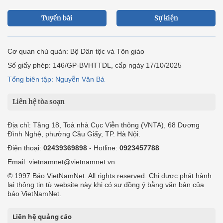
Tuyến bài
Sự kiện
Cơ quan chủ quản: Bộ Dân tộc và Tôn giáo
Số giấy phép: 146/GP-BVHTTDL, cấp ngày 17/10/2025
Tổng biên tập: Nguyễn Văn Bá
Liên hệ tòa soạn
Địa chỉ: Tầng 18, Toà nhà Cục Viễn thông (VNTA), 68 Dương
Đình Nghệ, phường Cầu Giấy, TP. Hà Nội.
Điện thoại:
02439369898
- Hotline:
0923457788
Email: vietnamnet@vietnamnet.vn
© 1997 Báo VietNamNet. All rights reserved. Chỉ được phát hành
lại thông tin từ website này khi có sự đồng ý bằng văn bản của
báo VietNamNet.
Liên hệ quảng cáo