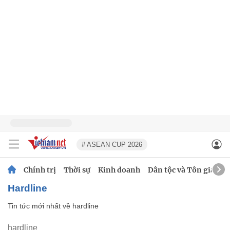
# ASEAN CUP 2026
Chính trị
Thời sự
Kinh doanh
Dân tộc và Tôn giáo
hardline
Tin tức mới nhất về
hardline
hardline