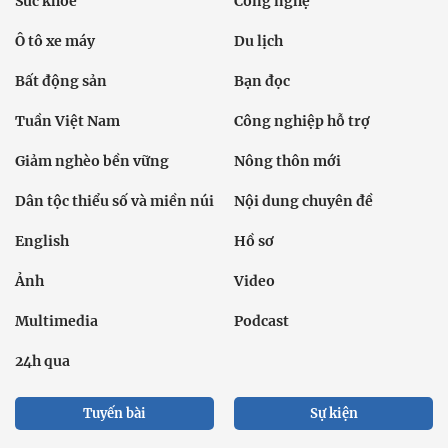
Sức khỏe
Công nghệ
Ô tô xe máy
Du lịch
Bất động sản
Bạn đọc
Tuần Việt Nam
Công nghiệp hỗ trợ
Giảm nghèo bền vững
Nông thôn mới
Dân tộc thiểu số và miền núi
Nội dung chuyên đề
English
Hồ sơ
Ảnh
Video
Multimedia
Podcast
24h qua
Tuyến bài
Sự kiện