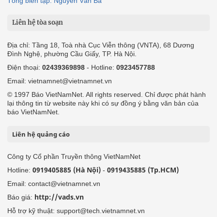
Tổng biên tập: Nguyễn Văn Bá
Liên hệ tòa soạn
Địa chỉ: Tầng 18, Toà nhà Cục Viễn thông (VNTA), 68 Dương
Đình Nghệ, phường Cầu Giấy, TP. Hà Nội.
Điện thoại:
02439369898
- Hotline:
0923457788
Email: vietnamnet@vietnamnet.vn
© 1997 Báo VietNamNet. All rights reserved. Chỉ được phát hành
lại thông tin từ website này khi có sự đồng ý bằng văn bản của
báo VietNamNet.
Liên hệ quảng cáo
Công ty Cổ phần Truyền thông VietNamNet
0919405885 (Hà Nội)
0919435885 (Tp.HCM)
Hotline:
-
Email: contact@vietnamnet.vn
http://vads.vn
Báo giá:
Hỗ trợ kỹ thuật: support@tech.vietnamnet.vn