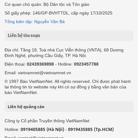
Cơ quan chủ quản: Bộ Dân tộc và Tôn giáo
Số giấy phép: 146/GP-BVHTTDL, cấp ngày 17/10/2025
Tổng biên tập: Nguyễn Văn Bá
Liên hệ tòa soạn
Địa chỉ: Tầng 18, Toà nhà Cục Viễn thông (VNTA), 68 Dương
Đình Nghệ, phường Cầu Giấy, TP. Hà Nội.
Điện thoại:
02439369898
- Hotline:
0923457788
Email: vietnamnet@vietnamnet.vn
© 1997 Báo VietNamNet. All rights reserved. Chỉ được phát hành
lại thông tin từ website này khi có sự đồng ý bằng văn bản của
báo VietNamNet.
Liên hệ quảng cáo
Công ty Cổ phần Truyền thông VietNamNet
0919405885 (Hà Nội)
0919435885 (Tp.HCM)
Hotline:
-
Email: contact@vietnamnet.vn