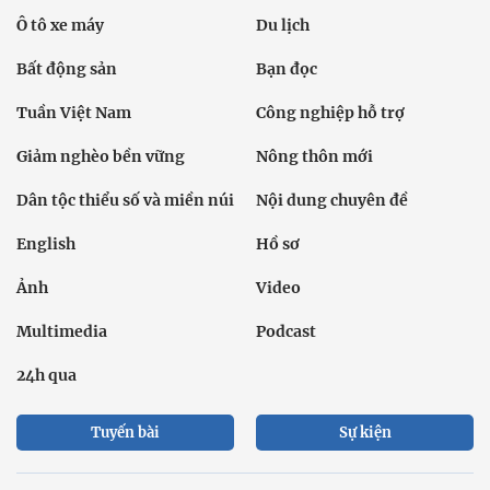
Ô tô xe máy
Du lịch
Bất động sản
Bạn đọc
Tuần Việt Nam
Công nghiệp hỗ trợ
Giảm nghèo bền vững
Nông thôn mới
Dân tộc thiểu số và miền núi
Nội dung chuyên đề
English
Hồ sơ
Ảnh
Video
Multimedia
Podcast
24h qua
Tuyến bài
Sự kiện