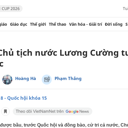
 CUP 2026
Tu
giáo
Giáo dục
Thế giới
Thể thao
Văn hóa - Giải trí
Đời sống
S
Chủ tịch nước Lương Cường t
c
Hoàng Hà
Phạm Thắng
8 - Quốc hội khóa 15
i được bầu, trước Quốc hội và đồng bào, cử tri cả nước, C