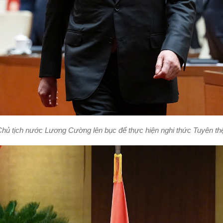
hủ tịch nước Lương Cường lên bục để thực hiện nghi thức Tuyên th