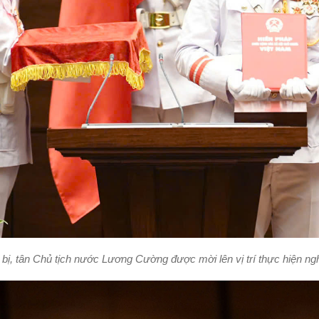
 bị, tân Chủ tịch nước Lương Cường được mời lên vị trí thực hiện ng