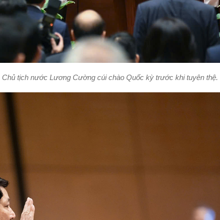
Chủ tịch nước Lương Cường cúi chào Quốc kỳ trước khi tuyên thệ.